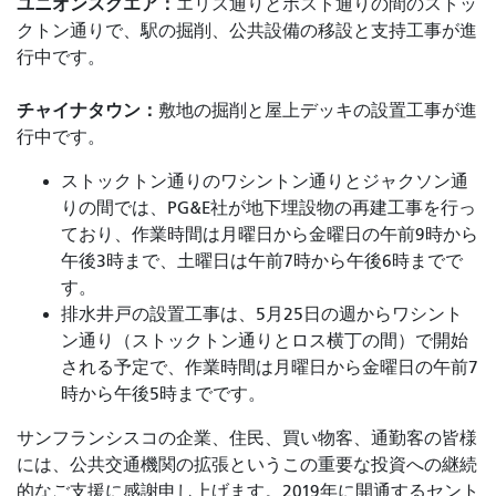
ユニオンスクエア：
エリス通りとポスト通りの間のストッ
クトン通りで、駅の掘削、公共設備の移設と支持工事が進
行中です。
チャイナタウン：
敷地の掘削と屋上デッキの設置工事が進
行中です。
ストックトン通りのワシントン通りとジャクソン通
りの間では、PG&E社が地下埋設物の再建工事を行っ
ており、作業時間は月曜日から金曜日の午前9時から
午後3時まで、土曜日は午前7時から午後6時までで
す。
排水井戸の設置工事は、5月25日の週からワシント
ン通り（ストックトン通りとロス横丁の間）で開始
される予定で、作業時間は月曜日から金曜日の午前7
時から午後5時までです。
サンフランシスコの企業、住民、買い物客、通勤客の皆様
には、公共交通機関の拡張というこの重要な投資への継続
的なご支援に感謝申し上げます。2019年に開通するセント