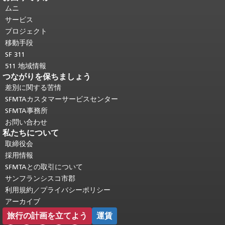
ジの残りの部分はすべてのページで繰
ムニ
り返されます。
メインコンテンツの先
サービス
頭に戻る
。
プロジェクト
移動手段
SF 311
511 地域情報
つながりを保ちましょう
差別に関する苦情
SFMTAカスタマーサービスセンター
SFMTA事務所
お問い合わせ
私たちについて
取締役会
採用情報
SFMTAとの取引について
サンフランシスコ市郡
利用規約／プライバシーポリシー
アーカイブ
旅行の計画を立てよう
運賃