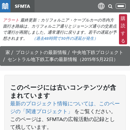
メ
SFMTA
ナ
イ
ビ
ン
購
アラート
最終更新：カリフォルニア・ケーブルカーの市内方
ゲ
コ
読
面行き路線は、カリフォルニア通りとジョーンズ通りの交差点
ー
ン
で運行が再開しました。通常運行に戻ります。若干の遅延が予
す
シ
想されます。
（過去48時間で
30件の
遅延が発生）
テ
る
ョ
ン
ン
ツ
家
プロジェクトの最新情報
中央地下鉄プロジェクト
の
に
セントラル地下鉄工事の最新情報（2015年5月22日）
切
移
り
動
替
え
このページには古いコンテンツが含
まれています
最新のプロジェクト情報については、このペー
ジの「関連プロジェクト」
をご覧ください
。
このページは、SFMTAの広報活動の記録とし
て残しています。