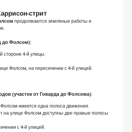
Харрисон-стрит
олсом
продолжаются земляные работы и
е.
 до Фолсом):
й стороне 4-й улицы.
це Фолсом, на пересечении с 4-й улицей.
дов (участок от Говарда до Фолсома):
 Фолсом имеется одна полоса движения.
т на улице Фолсом доступны две правые полосы
чении с 4-й улицей.