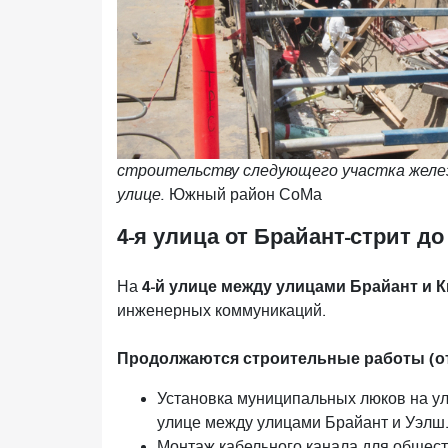
строительству следующего участка желез
улице.
Южный район СоМа
4-я улица от Брайант-стрит до
4-й улице между улицами Брайант и К
На
инженерных коммуникаций.
Продолжаются строительные работы (от
Установка муниципальных люков на ули
улице между улицами Брайант и Уэлш
Монтаж кабельного канала для общест