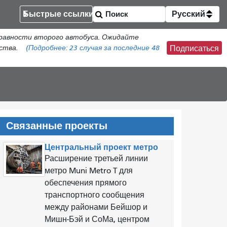
Быстрые ссылки
Русский
справности второго автобуса. Ожидайте
бства.
(Подробнее:
23 случая
за последние 48
Подписаться
Связанные проекты
Центральный проект метро
Расширение третьей линии
метро Muni Metro T для
обеспечения прямого
транспортного сообщения
между районами Бейшор и
Мишн-Бэй и СоМа, центром