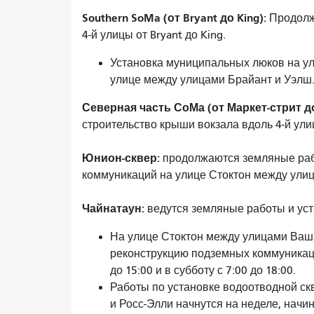
Southern SoMa (от Bryant до King):
Продолж
4-й улицы от Bryant до King.
Установка муниципальных люков на ули
улице между улицами Брайант и Уэлш
Северная часть СоМа (от Маркет-стрит д
строительство крыши вокзала вдоль 4-й ул
Юнион-сквер:
продолжаются земляные раб
коммуникаций на улице Стоктон между ули
Чайнатаун:
ведутся земляные работы и уст
На улице Стоктон между улицами Ваш
реконструкцию подземных коммуникаци
до 15:00 и в субботу с 7:00 до 18:00.
Работы по установке водоотводной с
и Росс-Элли начнутся на неделе, начи