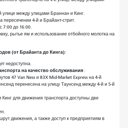
 улице между улицами Браннан и Кинг.
 пересечении 4-й и Брайант-стрит.
 7:00 до 16:00.
вку, рытье ям и использование отбойного молотка на
дов (от Брайанта до Кинга):
ет недоступна.
нспорта на качество обслуживания
:
ов 47 Van Ness и 83X Mid-Market Express на 4-й
унсенд перенесена на улицу Таунсенд между 4-й и 5-й
и Кинг для движения транспорта доступны две
ен.
рут движения, а также доступ к предприятиям в