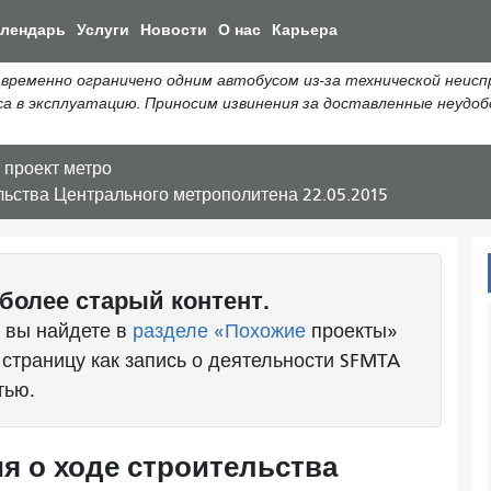
Перейти
алендарь
Услуги
Новости
О нас
Карьера
к
общему
ts временно ограничено одним автобусом из-за технической неи
содержанию
са в эксплуатацию. Приносим извинения за доставленные неудо
проект метро
ьства Центрального метрополитена 22.05.2015
более старый контент.
 вы найдете в
разделе «Похожие
проекты»
 страницу как запись о деятельности SFMTA
тью.
 о ходе строительства