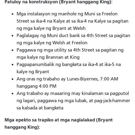
Patuloy na konstruksyon (Bryant hanggang King):
Mga instalasyon ng manhole ng Muni sa Freelon
Street sa ika-4 na Kalye at sa ika-4 na Kalye sa pagitan
ng mga kalye ng Bryant at Welsh
Paglalagay ng Muni duct bank sa 4th Street sa pagitan
ng mga kalye ng Welsh at Freelon
Paggawa ng mga utility sa 4th Street sa pagitan ng
mga kalye ng Brannan at King
Pagpapanumbalik ng bangketa sa ika-4 at ika-5 na
kalye ng Bryant
Ang oras ng trabaho ay Lunes-Biyernes, 7:00 AM
hanggang 4:00 PM
Ang trabaho ay maaaring may kinalaman sa pagputol
ng lagari, paggawa ng mga lubak, at pag-jack-hammer
sa kalsada at bangketa
Mga epekto sa trapiko at mga naglalakad (Bryant
hanggang King):