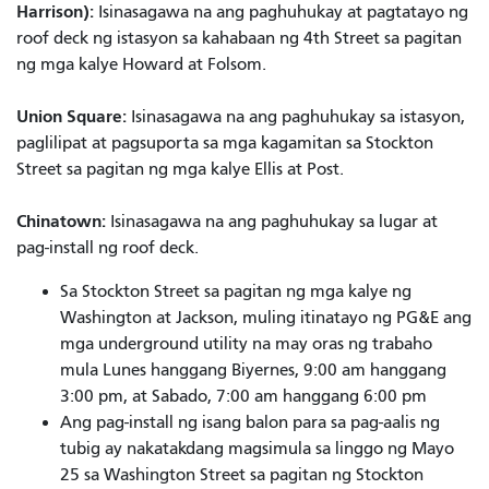
Harrison):
Isinasagawa na ang paghuhukay at pagtatayo ng
roof deck ng istasyon sa kahabaan ng 4th Street sa pagitan
ng mga kalye Howard at Folsom.
Union Square:
Isinasagawa na ang paghuhukay sa istasyon,
paglilipat at pagsuporta sa mga kagamitan sa Stockton
Street sa pagitan ng mga kalye Ellis at Post.
Chinatown:
Isinasagawa na ang paghuhukay sa lugar at
pag-install ng roof deck.
Sa Stockton Street sa pagitan ng mga kalye ng
Washington at Jackson, muling itinatayo ng PG&E ang
mga underground utility na may oras ng trabaho
mula Lunes hanggang Biyernes, 9:00 am hanggang
3:00 pm, at Sabado, 7:00 am hanggang 6:00 pm
Ang pag-install ng isang balon para sa pag-aalis ng
tubig ay nakatakdang magsimula sa linggo ng Mayo
25 sa Washington Street sa pagitan ng Stockton