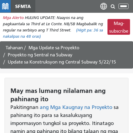
Laktawan
SFMTA
I-
ang
tog
Mga Alerto
HULING UPDATE: Naayos na ang
pangunahing
ang
Mag-
pagkaantala sa Third at Le Conte. NB/SB Magbabalik ng
nilalaman
nab
regular na serbisyo ang T Third Street.
(Higit pa:
36
sa
subscribe
nakalipas na 48 oras)
Tahanan
Mga Update sa Proyekto
Proyekto ng Sentral na Subway
Update sa Konstruksyon ng Central Subway 5/22/15
May mas lumang nilalaman ang
pahinang ito
Pakitingnan
ang Mga Kaugnay na Proyekto
sa
pahinang ito para sa kasalukuyang
impormasyon tungkol sa proyekto. Itinatago
namin ang pahinang ito bilang talaan ng mga