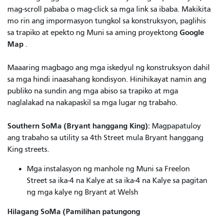
mag-scroll pababa o mag-click sa mga link sa ibaba. Makikita
mo rin ang impormasyon tungkol sa konstruksyon, paglihis
Google
sa trapiko at epekto ng Muni sa aming proyektong
Map
.
Maaaring magbago ang mga iskedyul ng konstruksyon dahil
sa mga hindi inaasahang kondisyon. Hinihikayat namin ang
publiko na sundin ang mga abiso sa trapiko at mga
naglalakad na nakapaskil sa mga lugar ng trabaho.
Southern SoMa (Bryant hanggang King):
Magpapatuloy
ang trabaho sa utility sa 4th Street mula Bryant hanggang
King streets.
Mga instalasyon ng manhole ng Muni sa Freelon
Street sa ika-4 na Kalye at sa ika-4 na Kalye sa pagitan
ng mga kalye ng Bryant at Welsh
Hilagang SoMa (Pamilihan patungong