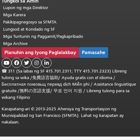
Tungkol sa Amin
Lupon ng mga Direktor
Mga Karera
Pakikipagnegosyo sa SFMTA
Lungsod at Kondado ng SF
Mga Tuntunin ng Paggamit/Pagkapribado
Mga Archive
Planuhin ang Iyong Paglalakbay
Pamasahe





☎
311 (Sa labas ng SF 415.701.2311; TTY 415.701.2323) Libreng
tulong sa wika /
免費語言協助
/
Ayuda gratis con el idioma
/
Бесплатная
помовьщ
перевд
dịch Miễn phí
/
Assistance linguistique
gratuite
/
無料の言語支援
/
무료 언어 지원
/
Libreng tulong para sa
wikang Filipino
Karapatang-ari © 2013-2025 Ahensya ng Transportasyon ng
Munisipalidad ng San Francisco (SFMTA). Lahat ng karapatan ay
nakalaan.