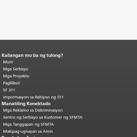
Kailangan mo ba ng tulong?
Katapusan ng nilalaman ng
pahina.
Muni
Ang natitirang bahagi ng
pahinang ito ay nauulit sa bawat
Mga Serbisyo
pahina.
Bumalik sa tuktok ng
Mga Proyekto
pangunahing nilalaman
.
Paglilibot
SF 311
Impormasyon sa Rehiyon ng 511
Manatiling Konektado
Mga Reklamo sa Diskriminasyon
Sentro ng Serbisyo sa Kustomer ng SFMTA
Mga Tanggapan ng SFMTA
Makipag-ugnayan sa Amin