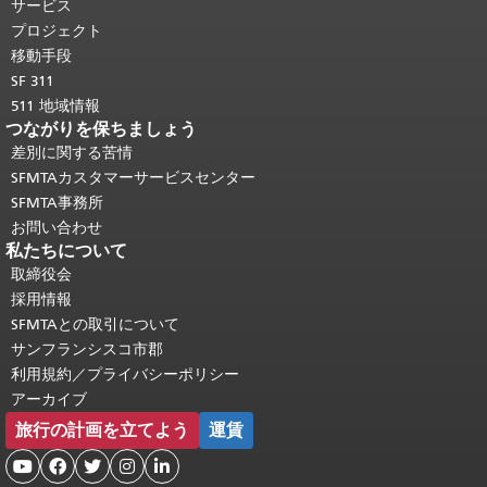
り返されます。
メインコンテンツの先
サービス
頭に戻る
。
プロジェクト
移動手段
SF 311
511 地域情報
つながりを保ちましょう
差別に関する苦情
SFMTAカスタマーサービスセンター
SFMTA事務所
お問い合わせ
私たちについて
取締役会
採用情報
SFMTAとの取引について
サンフランシスコ市郡
利用規約／プライバシーポリシー
アーカイブ
旅行の計画を立てよう
運賃




