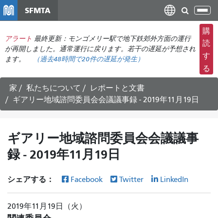
メ
SFMTA
ナ
イ
ビ
ン
購
ゲ
アラート
最終更新：モンゴメリー駅で地下鉄郊外方面の運行
コ
読
ー
が再開しました。通常運行に戻ります。若干の遅延が予想され
ン
す
ます。
（
過去48時間で
20件の遅延が発生）
シ
テ
る
ョ
ン
ン
ツ
家
私たちについて
レポートと文書
の
に
ギアリー地域諮問委員会会議議事録 - 2019年11月19日
切
移
り
動
替
ギアリー地域諮問委員会会議議事
え
録 - 2019年11月19日
シェアする：
Facebook
Twitter
LinkedIn
2019年11月19日（火）