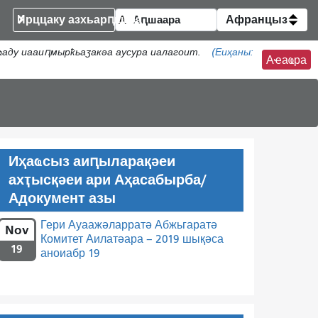
Ирццаку азхьарԥшқәа
Афранцыз
аду иааиԥмырҟьаӡакәа аусура иалагоит.
(Еиҳаны:
Аҽаҩра
Иҳаҩсыз аиԥыларақәеи
ахҭысқәеи ари Аҳасабырба/
Адокумент азы
Гери Ауаажәларратә Абжьгаратә
Nov
Комитет Аилатәара – 2019 шықәса
19
аноиабр 19