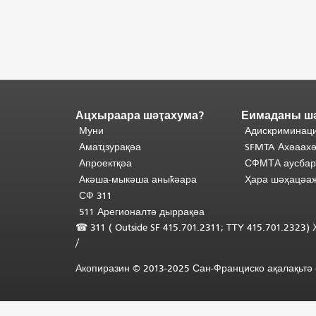
Ацхыраара шәҭахума?
Еимаданы ш
Адаҟьа
аҵакы
Муни
Адискриминаци
анҵәамҭа.
Ари
Амаҵзурақәа
SFMTA Ахәаахә
адаҟьа
Апроектқәа
СФМТА аусбар
иаанхаз
Акәша-мыкәша аныҟәара
Ҳара шәҳацәа
даҟьацыԥхьаӡа
СФ 311
иқәҵәиаахоит.
511 Арегионалтә дыррақәа
Аҵакы
☎ 311 (
Outside
SF 415.701.2311; TTY 415.701.2323
хада
/
ахыхь
шәхынҳәы.
"
Акопиразин © 2013-2025 Сан-Франциско ақалақьтә е