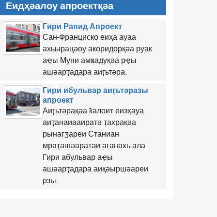
Еидҳәалоу апроектқәа
Гири Рапид Апроект
Сан-Франциско еиҳа ауаа
ахьырацәоу акоридорқәа руак
аҿы Муни амҩадуқәа рҿы
ашәарҭадара аиӷьтәра.
Гири ибульвар аиӷьтәразы
апроект
Аиӷьтәрақәа ҟалоит еизҳауа
аиҭанаиааиратә ҭахрақәа
рынагӡареи Станиан
мраҭашәаратәи аганахь ала
Гири абульвар аҿы
ашәарҭадара аиқәыршәареи
рзы.