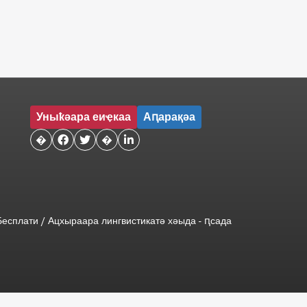
Уныҟәара еиҿкаа
Аԥарақәа
�


�

Бесплати
/
Ацхыраара
лингвистикатә
хәыда
-
ԥсада