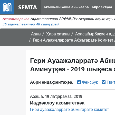
SFMTA
Акәша-мыкәша аныҟәара
Апроектқәа
Агәҽанҵарақәа
Аҵыхәтәантәи АРҾЫЦРА: Ахԥатәи аҭыԥ аҿы аам
36
аҵыхәтәантәи 48 сааҭ рзы)
Аҩны
Ҳара ҳазкны
Аҳасабырбақәеи ад
Гери Ауаажәларратә Абжьгаратә Комитет 
Гери Ауаажәларратә Абж
Аминуҭқәа - 2019 шықәса 
Абри еицаҳзеиҭаҳәа:
Феисбук
Тви
Аҩаша, 19 лаҵарамза, 2019
Иадҳәалоу акомитетқәа
Гири ауаажәларратә абжьгаратә комитет