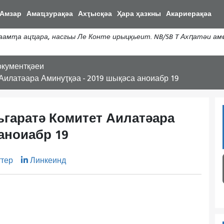
Аллер
Амзар
Амаҵзурақәа
Ахҭысқәа
Ҳара ҳазкны
Акариерақәа
ау
контену
ҭа ацҵара, насгьы Ле Конте ирыцқьеит. NB/SB T Ахԥатәи амҩ
принципал
окументқәеи
Аилатәара Аминуҭқәа - 2019 шықәса аноиабр 19
ьгаратә Комитет Аилатәара
аноиабр 19
ттер
Линкеинд