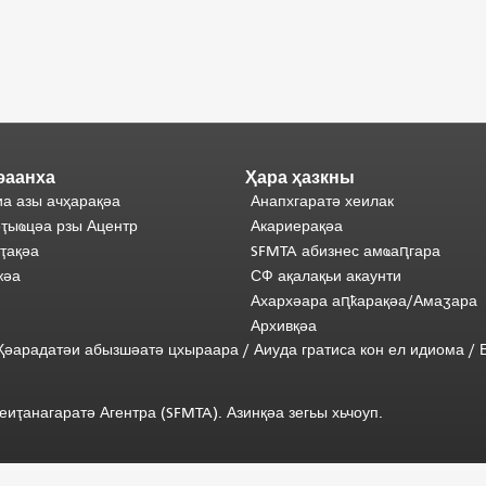
әаанха
Ҳара ҳазкны
а азы ачҳарақәа
Анапхгаратә хеилак
ҭыҩцәа рзы Ацентр
Акариерақәа
ҭақәа
SFMTA абизнес амҩаԥгара
жәа
СФ ақалақьи акаунти
Ахархәара аԥҟарақәа/Амаӡара
Архивқәа
) Ҳәарадатәи абызшәатә цхыраара /
Аиуда гратиса
кон
ел
идиома
/
иҭанагаратә Агентра (SFMTA). Азинқәа зегьы хьчоуп.