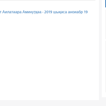
 Аилатәара Аминуҭқәа - 2019 шықәса аноиабр 19