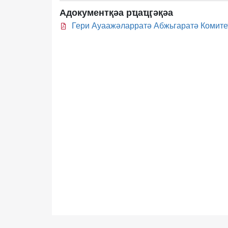
Адокументқәа рҵаҵӷәқәа
Гери Ауаажәларратә Абжьгаратә Комитет