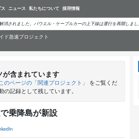
メ
ビス
ニュース
私たちについて
採用情報
イ
ン
解消されました。パウエル・ケーブルカーの上下線は運行を再開しまし
コ
ン
サイド急速プロジェクト
テ
ン
ツ
に
移
ツが含まれています
動
このページの「関連プロジェクト」
をご覧くだ
活動の記録として残しています。
駅で乗降島が新設
nkedIn