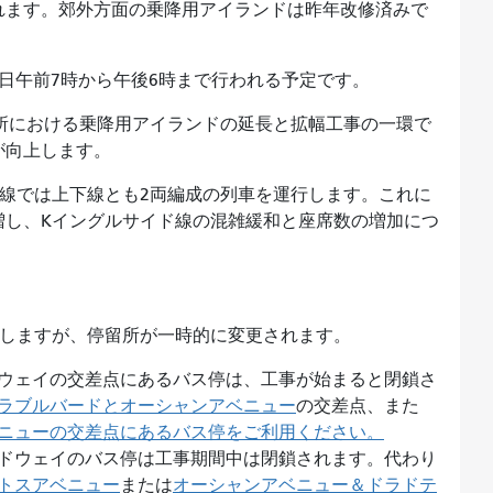
れます。郊外方面の乗降用アイランドは昨年改修済みで
毎日午前7時から午後6時まで行われる予定です。
所における乗降用アイランドの延長と拡幅工事の一環で
が向上します。
線では上下線とも2両編成の列車を運行します。これに
増し、Kイングルサイド線の混雑緩和と座席数の増加につ
続しますが、停留所が一時的に変更されます。
ウェイの交差点にあるバス停は、工事が始まると閉鎖さ
ラブルバードとオーシャンアベニュー
の交差点、また
ニューの交差点にあるバス停をご利用ください。
ドウェイのバス停は工事期間中は閉鎖されます。代わり
トスアベニュー
または
オーシャンアベニュー＆ドラドテ