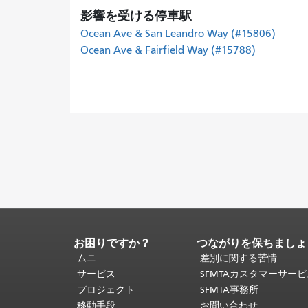
影響を受ける停車駅
Ocean Ave & San Leandro Way (#15806)
Ocean Ave & Fairfield Way (#15788)
お困りですか？
つながりを保ちましょ
ペ
ー
ムニ
差別に関する苦情
ジ
サービス
SFMTAカスタマーサー
コ
プロジェクト
SFMTA事務所
ン
移動手段
お問い合わせ