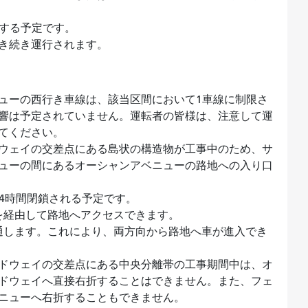
開する予定です。
引き続き運行されます。
ューの西行き車線は、該当区間において1車線に制限さ
響は予定されていません。運転者の皆様は、注意して運
けてください。
ウェイの交差点にある島状の構造物が工事中のため、サ
ューの間にあるオーシャンアベニューの路地への入り口
24時間閉鎖される予定です。
を経由して路地へアクセスできます。
通します。これにより、両方向から路地へ車が進入でき
ドウェイの交差点にある中央分離帯の工事期間中は、オ
ドウェイへ直接右折することはできません。また、フェ
ベニューへ右折することもできません。