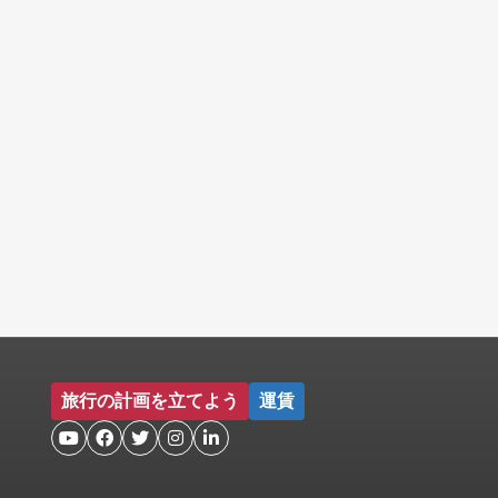
旅行の計画を立てよう
運賃




