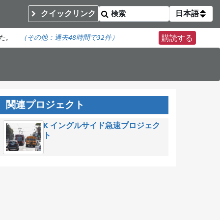
クイックリンク
日本語
た。
（その他：
過去48時間で
32件）
購読する
関連プロジェクト
K イングルサイド急速プロジェク
ト