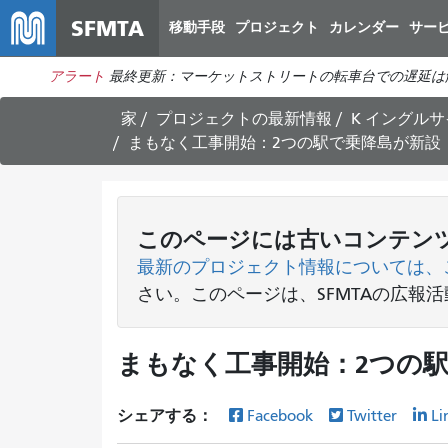
SFMTA
移動手段
プロジェクト
カレンダー
サー
アラート
最終更新：マーケットストリートの転車台での遅延は
家
プロジェクトの最新情報
K イングル
まもなく工事開始：2つの駅で乗降島が新設
このページには古いコンテン
最新のプロジェクト情報については、
さい
。このページは、SFMTAの広報
まもなく工事開始：2つの
シェアする：
Facebook
Twitter
Li