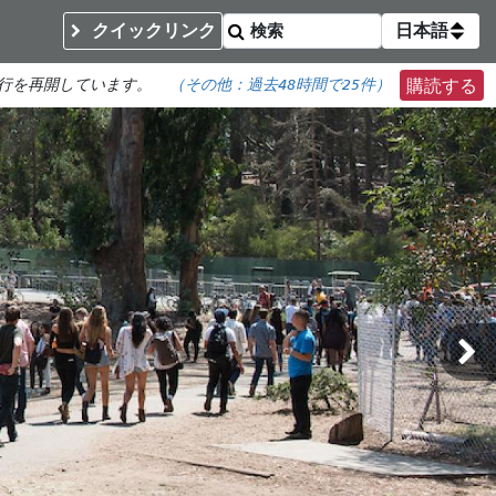
クイックリンク
日本語
行を再開しています。
（その他：
過去48時間で
25件）
購読する