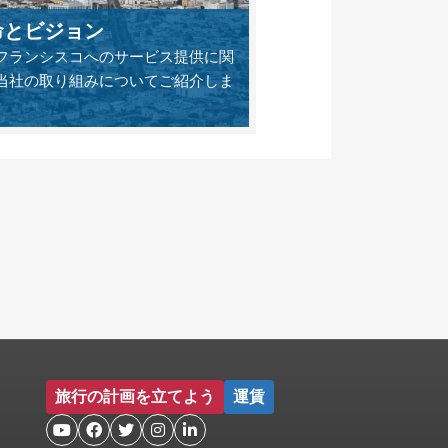
命とビジョン
フランシスコへのサービス提供に関
当社の取り組みについてご紹介しま
旅行の計画を立てよう
運賃




