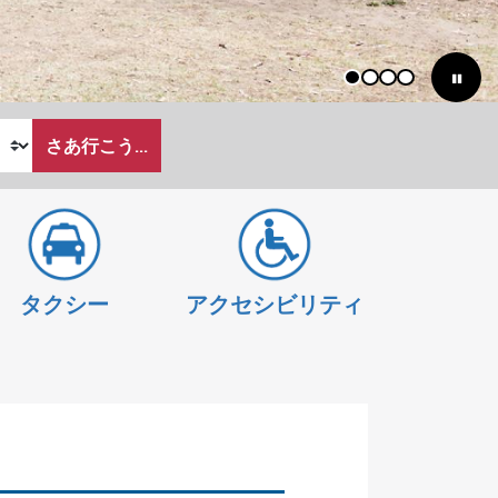
1
2
3
4
さあ行こう...
タクシー
アクセシビリティ