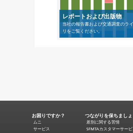
レポートおよび出版物
当社の報告書および交通調査のラ
リをご覧ください。
お困りですか？
つながりを保ちましょ
ペ
ー
ムニ
差別に関する苦情
ジ
サービス
SFMTAカスタマーサー