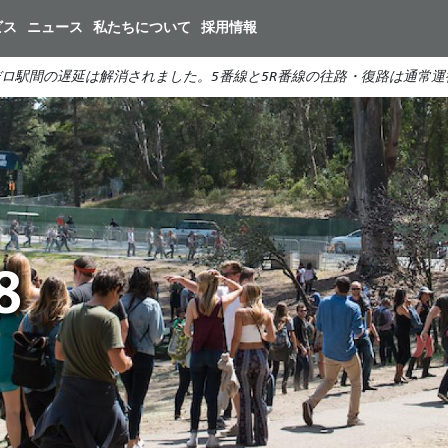
メ
ビス
ニュース
私たちについて
採用情報
イ
ン
ロ駅間の遅延は解消されました。5番線と5R番線の往路・復路は通常運
コ
ン
テ
ン
ツ
に
移
9
動
8