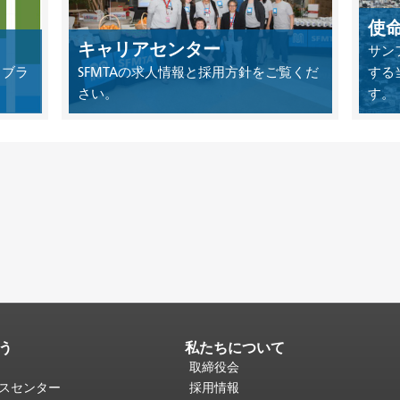
使
キャリアセンター
サン
イブラ
SFMTAの求人情報と採用方針をご覧くだ
する
さい。
す。
う
私たちについて
取締役会
ビスセンター
採用情報