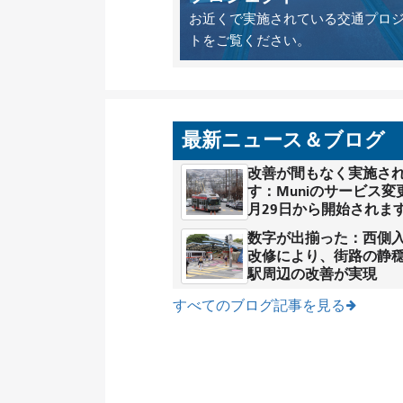
お近くで実施されている交通プロ
トをご覧ください。
最新ニュース＆ブログ
改善が間もなく実施さ
す：Muniのサービス変
月29日から開始されま
数字が出揃った：西側
改修により、街路の静
駅周辺の改善が実現
すべてのブログ記事を見る