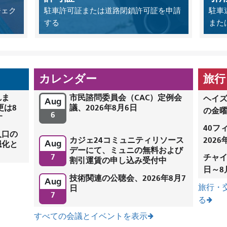
ジェク
駐車許可証または道路閉鎖許可証を申請
駐車
する
また
カレンダー
旅行
れま
市民諮問委員会（CAC）定例会
ヘイズ
Aug
更は8
議、2026年8月6日
の金
6
す
40フ
入口の
カジェ24コミュニティリソース
202
Aug
穏化と
デーにて、ミュニの無料および
7
チャイ
割引運賃の申し込み受付中
日～8
技術関連の公聴会、2026年8月7
Aug
旅行・
日
7
る
すべての会議とイベントを表示