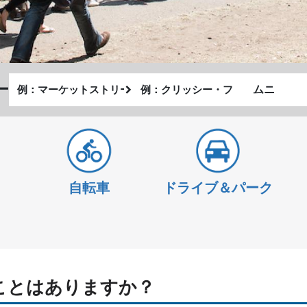
出
終
ー
私
発
了
が
地
地
ど
点
点
の
よ
う
自転車
ドライブ＆パーク
に
旅
し
た
い
か
ことはありますか？