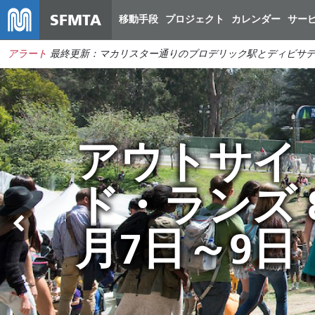
SFMTA
移動手段
プロジェクト
カレンダー
サー
アラート
最終更新：マカリスター通りのブロデリック駅とディビサデ
Muniの運行
予算のギャ
アウトサイ
夏はMuniで
変更は8月2
ップを埋め
ド・ランズ 
移動しよう
日から開始
て市を節約
月7日～9日
されます
する