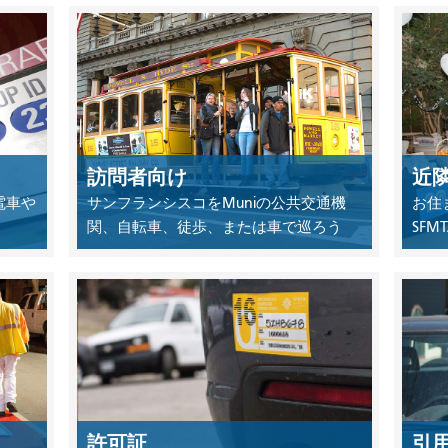
訪問者向け
近
電車や
サンフランシスコをMuniの公共交通機
お住
関、自転車、徒歩、または車で巡ろう
SF
許可証
引