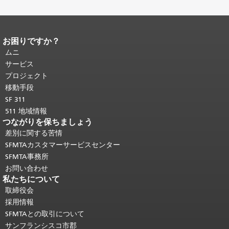
お困りですか？
ページコンテンツの終わり。
このペー
ジの残りの部分はすべてのページで繰
ムニ
り返されます。
メインコンテンツの先
サービス
頭に戻る
。
プロジェクト
移動手段
SF 311
511 地域情報
つながりを保ちましょう
差別に関する苦情
SFMTAカスタマーサービスセンター
SFMTA事務所
お問い合わせ
私たちについて
取締役会
採用情報
SFMTAとの取引について
サンフランシスコ市郡