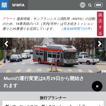
メ
SFMTA
ナ
イ
ビ
ン
購
ゲ
アラート
最新情報：サンフランシスコ消防局（#SFFD）の活動
コ
読
ー
のため、14番系統のバス（市内/市外）は引き続きミッション
ン
す
通りと26番通りを迂回しています。
（
過去48時間で
25件）
シ
テ
る
ョ
ン
ン
ツ
の
に
切
移
り
動
替
え
アウトサイド・ランズ 8月7日～9日
Muniの運行変更は8月29日から開始さ
夏はMuniで移動しよう
予算のギャップを埋めて市を節約する
れます
旅行プランナー
出
終