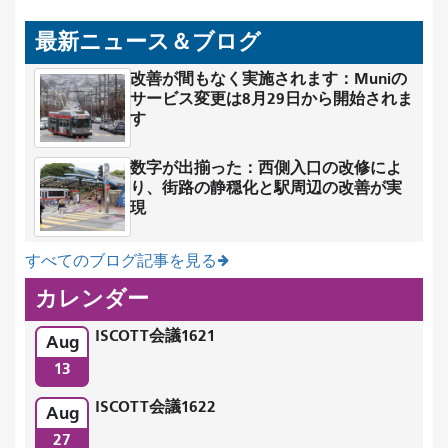
最新ニュース＆ブログ
改善が間もなく実施されます：Muniの
サービス変更は8月29日から開始されま
す
数字が出揃った：西側入口の改修によ
り、街路の静穏化と駅周辺の改善が実
現
すべてのブログ記事を見る
カレンダー
ISCOTT会議1621
Aug
13
ISCOTT会議1622
Aug
27