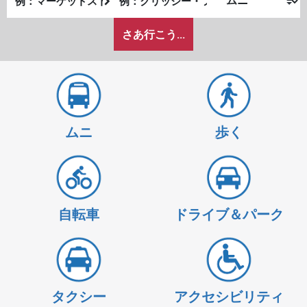
発
了
私
地
地
さあ行こう...
が
点
点
ど
の
よ
う
に
ムニ
歩く
旅
し
た
い
か
自転車
ドライブ＆パーク
タクシー
アクセシビリティ