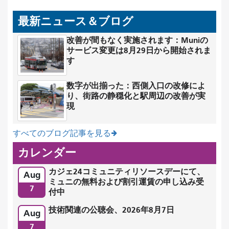
最新ニュース＆ブログ
改善が間もなく実施されます：Muniの
サービス変更は8月29日から開始されま
す
数字が出揃った：西側入口の改修によ
り、街路の静穏化と駅周辺の改善が実
現
すべてのブログ記事を見る
カレンダー
カジェ24コミュニティリソースデーにて、
Aug
ミュニの無料および割引運賃の申し込み受
7
付中
技術関連の公聴会、2026年8月7日
Aug
7