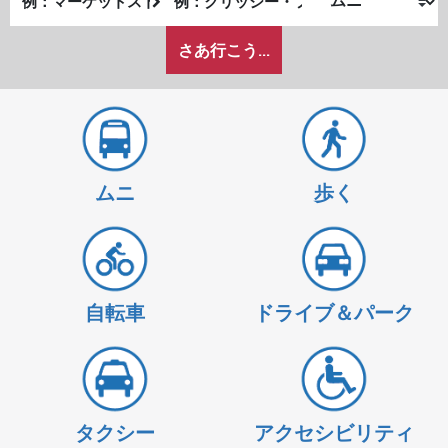
発
了
私
地
地
さあ行こう...
が
点
点
ど
の
よ
う
に
ムニ
歩く
旅
し
た
い
か
自転車
ドライブ＆パーク
タクシー
アクセシビリティ