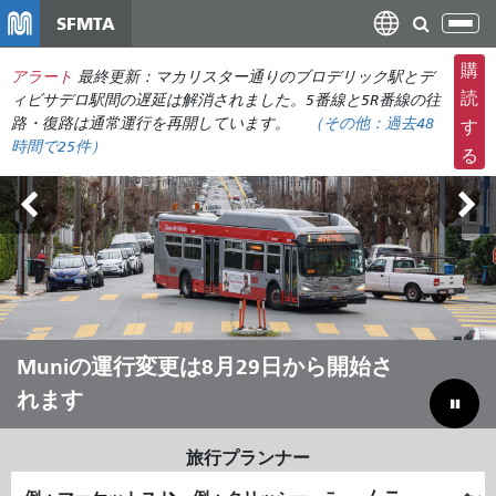
メ
SFMTA
ナ
イ
ビ
ン
購
アラート
最終更新：マカリスター通りのブロデリック駅とデ
ゲ
コ
読
ィビサデロ駅間の遅延は解消されました。5番線と5R番線の往
ー
ン
路・復路は通常運行を再開しています。
（その他：
過去48
す
シ
時間で
25件）
テ
る
ョ
ン
ン
ツ
の
に
切
移
り
動
替
え
アウトサイド・ランズ 8月7日～9日
Muniの運行変更は8月29日から開始さ
夏はMuniで移動しよう
予算のギャップを埋めて市を節約する
れます
旅行プランナー
出
終