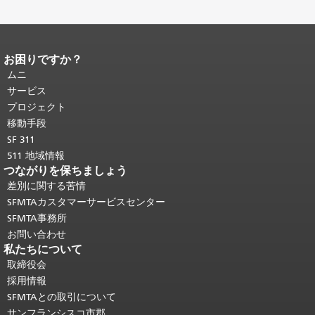
お困りですか？
ページコンテンツの終わり。
このペー
ジの残りの部分はすべてのページで繰
ムニ
り返されます。
メインコンテンツの先
サービス
頭に戻る
。
プロジェクト
移動手段
SF 311
511 地域情報
つながりを保ちましょう
差別に関する苦情
SFMTAカスタマーサービスセンター
SFMTA事務所
お問い合わせ
私たちについて
取締役会
採用情報
SFMTAとの取引について
サンフランシスコ市郡