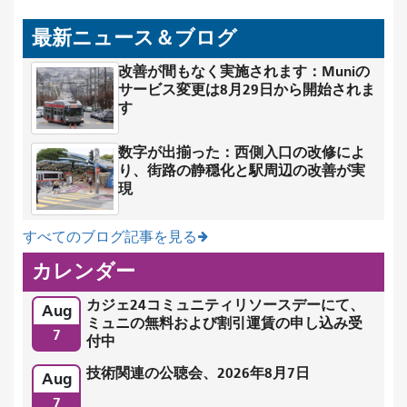
最新ニュース＆ブログ
改善が間もなく実施されます：Muniの
サービス変更は8月29日から開始されま
す
数字が出揃った：西側入口の改修によ
り、街路の静穏化と駅周辺の改善が実
現
すべてのブログ記事を見る
カレンダー
カジェ24コミュニティリソースデーにて、
Aug
ミュニの無料および割引運賃の申し込み受
7
付中
技術関連の公聴会、2026年8月7日
Aug
7