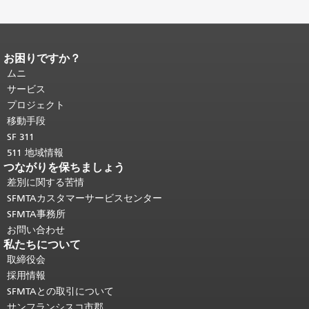
お困りですか？
ページコンテンツの終わり。
このペー
ジの残りの部分はすべてのページで繰
ムニ
り返されます。
メインコンテンツの先
サービス
頭に戻る
。
プロジェクト
移動手段
SF 311
511 地域情報
つながりを保ちましょう
差別に関する苦情
SFMTAカスタマーサービスセンター
SFMTA事務所
お問い合わせ
私たちについて
取締役会
採用情報
SFMTAとの取引について
サンフランシスコ市郡