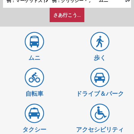
発
了
私
地
地
さあ行こう...
が
点
点
ど
の
よ
う
に
ムニ
歩く
旅
し
た
い
か
自転車
ドライブ＆パーク
タクシー
アクセシビリティ