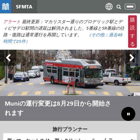
メ
SFMTA
ナ
イ
ビ
ン
購
アラート
最終更新：マカリスター通りのブロデリック駅とデ
ゲ
コ
読
ィビサデロ駅間の遅延は解消されました。5番線と5R番線の往
ー
ン
路・復路は通常運行を再開しています。
（その他：
過去48
す
シ
時間で
25件）
テ
る
ョ
ン
ン
ツ
の
に
切
移
り
動
替
え
アウトサイド・ランズ 8月7日～9日
Muniの運行変更は8月29日から開始さ
夏はMuniで移動しよう
予算のギャップを埋めて市を節約する
れます
旅行プランナー
出
終