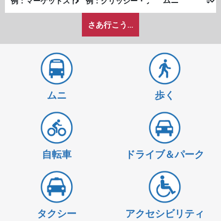
発
了
私
地
地
さあ行こう...
が
点
点
ど
の
よ
う
に
ムニ
歩く
旅
し
た
い
か
自転車
ドライブ＆パーク
タクシー
アクセシビリティ