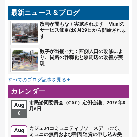
最新ニュース＆ブログ
改善が間もなく実施されます：Muniの
サービス変更は8月29日から開始されま
す
数字が出揃った：西側入口の改修によ
り、街路の静穏化と駅周辺の改善が実
現
すべてのブログ記事を見る
カレンダー
市民諮問委員会（CAC）定例会議、2026年8
Aug
月6日
6
カジェ24コミュニティリソースデーにて、
Aug
ミュニの無料および割引運賃の申し込み受