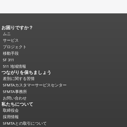
お困りですか？
ページコンテンツの終わり。
このペー
ジの残りの部分はすべてのページで繰
ムニ
り返されます。
メインコンテンツの先
サービス
頭に戻る
。
プロジェクト
移動手段
SF 311
511 地域情報
つながりを保ちましょう
差別に関する苦情
SFMTAカスタマーサービスセンター
SFMTA事務所
お問い合わせ
私たちについて
取締役会
採用情報
SFMTAとの取引について