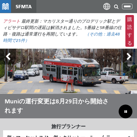
メ
SFMTA
ナ
イ
ビ
ン
購
アラート
最終更新：マカリスター通りのブロデリック駅とデ
ゲ
コ
読
ィビサデロ駅間の遅延は解消されました。5番線と5R番線の往
ー
ン
路・復路は通常運行を再開しています。
（その他：
過去48
す
シ
時間で
25件）
テ
る
ョ
ン
ン
ツ
の
に
切
移
り
動
替
え
アウトサイド・ランズ 8月7日～9日
Muniの運行変更は8月29日から開始さ
夏はMuniで移動しよう
予算のギャップを埋めて市を節約する
れます
旅行プランナー
出
終