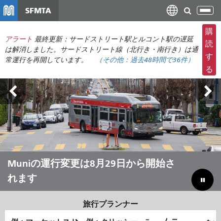
メ
SFMTA
ナ
イ
ビ
ン
購
ゲ
アラート
最終更新：サードストリート駅とルコント駅の遅延
コ
読
ー
は解消しました。サードストリート線（北行き・南行き）は通
ン
す
常運行を再開しています。
（その他：
過去48時間で
36件）
シ
テ
る
ョ
ン
ン
ツ
の
に
切
移
り
動
替
え
アウトサイド・ランズ 8月7日～9日
Muniの運行変更は8月29日から開始さ
夏はMuniで移動しよう
予算のギャップを埋めて市を節約する
れます
旅行プランナー
出
終