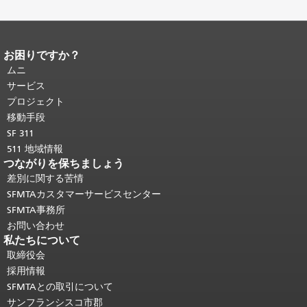
お困りですか？
ページコンテンツの終わり。
このペー
ジの残りの部分はすべてのページで繰
ムニ
り返されます。
メインコンテンツの先
サービス
頭に戻る
。
プロジェクト
移動手段
SF 311
511 地域情報
つながりを保ちましょう
差別に関する苦情
SFMTAカスタマーサービスセンター
SFMTA事務所
お問い合わせ
私たちについて
取締役会
採用情報
SFMTAとの取引について
サンフランシスコ市郡