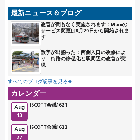
最新ニュース＆ブログ
改善が間もなく実施されます：Muniの
サービス変更は8月29日から開始されま
す
数字が出揃った：西側入口の改修によ
り、街路の静穏化と駅周辺の改善が実
現
すべてのブログ記事を見る
カレンダー
ISCOTT会議1621
Aug
13
ISCOTT会議1622
Aug
27