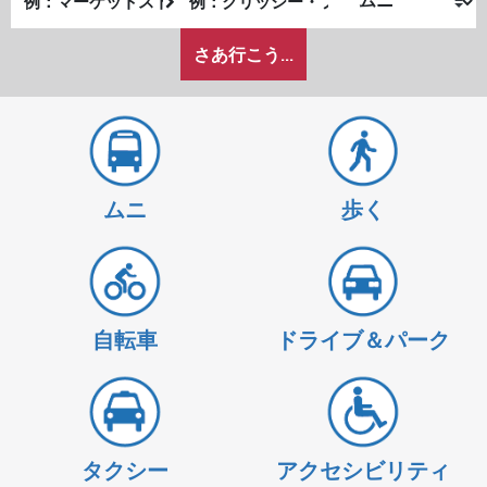
発
了
私
地
地
さあ行こう...
が
点
点
ど
の
よ
う
に
ムニ
歩く
旅
を
し
た
い
自転車
ドライブ＆パーク
か
タクシー
アクセシビリティ