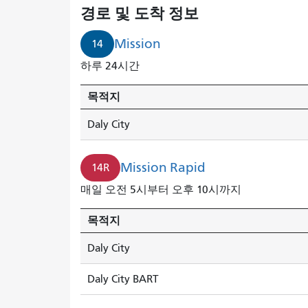
션
경로 및 도착 정보
래
피
Mission
14
드
하루 24시간
열
차
목적지
가
3
Daly City
분
후
Mission Rapid
14R
에
도
매일 오전 5시부터 오후 10시까지
착
합
목적지
니
Daly City
다.
Daly City BART