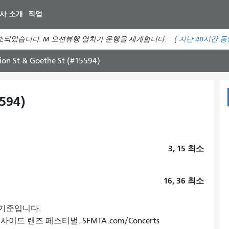
주
사 소개
직업
요
컨
소되었습니다. M 오션뷰행 열차가 운행을 재개합니다.
(
지난 48시간 
텐
츠
ion St & Goethe St (#15594)
로
건
너
594)
뛰
기
3, 15
최소
16, 36
최소
초 기준입니다.
드 랜즈 페스티벌. SFMTA.com/Concerts