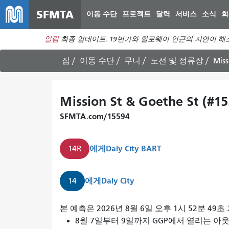
SFMTA
이동 수단
프로젝트
달력
서비스
소식
회
알림
최종 업데이트: 19번가와 할로웨이 인근의 지연이 해
집
이동 수단
무니
노선 및 정류장
Miss
Mission St & Goethe St (#15
SFMTA.com/15594
에게
Daly City BART
14R
에게
Daly City
14
14R
본 예측은 2026년 8월 6일 오후 1시 52분 49
미
8월 7일부터 9일까지 GGP에서 열리는 아웃사이