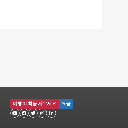
여행 계획을 세우세요
요금




