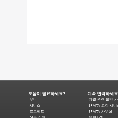
도움이 필요하세요?
계속 연락하세요
페
이
무니
차별 관련 불만 
지
서비스
SFMTA 고객 서
내
프로젝트
SFMTA 사무실
용
이동 수단
문의하기