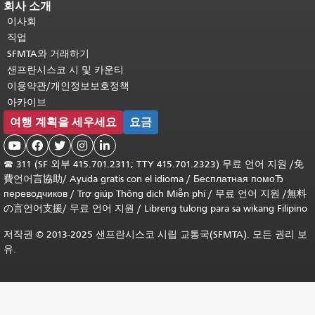
회사 소개
이사회
직업
SFMTA와 거래하기
샌프란시스코 시 및 카운티
이용약관/개인정보보호정책
아카이브
여행 계획을 세우세요
요금





☎
311 (SF 외부 415.701.2311; TTY 415.701.2323) 무료 언어 지원 /
免
費언어言協助
/
Ayuda gratis con el idioma
/
Бесплатная помоЂ
переводчиков
/
Trợ giúp Thông dịch Miễn phí
/
무료 언어 지원
/
無料
の言언어支援
/
무료 언어 지원
/
Libreng tulong para sa wikang Filipino
저작권 © 2013-2025 샌프란시스코 시립 교통국(SFMTA). 모든 권리 보
유.