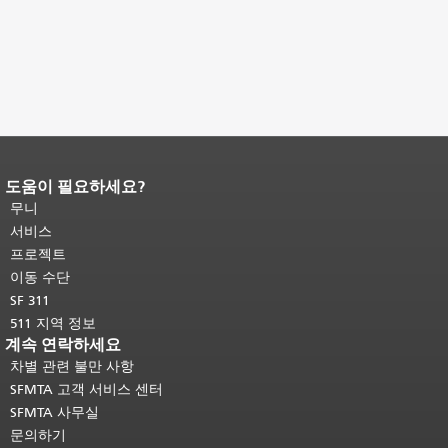
도움이 필요하세요?
페이지 내용 끝입니다.
이 페이지의 나
머지 내용은 모든 페이지에 반복됩니
무니
다.
메인 콘텐츠 상단으로 돌아가려면
서비스
여기를 클릭하십시오
.
프로젝트
이동 수단
SF 311
511 지역 정보
계속 연락하세요
차별 관련 불만 사항
SFMTA 고객 서비스 센터
SFMTA 사무실
문의하기