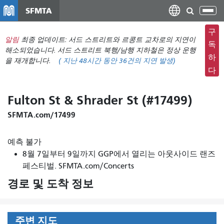
주
SFMTA
탐
요
색
컨
구
메
알림
최종 업데이트: 서드 스트리트와 르콩트 교차로의 지연이
텐
독
뉴
해소되었습니다. 서드 스트리트 북행/남행 지하철은 정상 운행
츠
하
을 재개합니다.
(
지난 48시간 동안
36건의 지연 발생)
전
로
다
환
건
너
Fulton St & Shrader St (#17499)
뛰
기
SFMTA.com/17499
예측 불가
8월 7일부터 9일까지 GGP에서 열리는 아웃사이드 랜즈
페스티벌. SFMTA.com/Concerts
경로 및 도착 정보
주변 지도