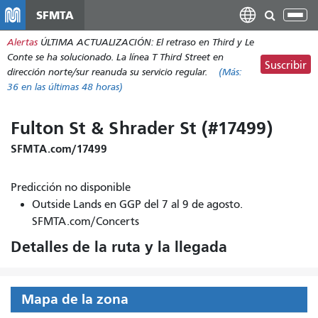
Pasar
SFMTA
Alt
al
nav
Alertas
ÚLTIMA ACTUALIZACIÓN: El retraso en Third y Le
contenido
Conte se ha solucionado. La línea T Third Street en
principal
Suscribir
dirección norte/sur reanuda su servicio regular.
(Más:
36
en las últimas 48 horas)
Fulton St & Shrader St (#17499)
SFMTA.com/17499
Predicción no disponible
Outside Lands en GGP del 7 al 9 de agosto.
SFMTA.com/Concerts
Detalles de la ruta y la llegada
Mapa de la zona