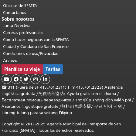
Oficinas de SFMTA
Contáctanos
Sobre nosotros
Junta Directiva
Carreras profesionales
Cómo hacer negocios con la SFMTA
Ciudad y Condado de San Francisco
Condiciones de uso/Privacidad
Archivo
Planifica tu viaje
Tarifas





☎
311 (Fuera de SF 415.701.2311; TTY 415.701.2323) Asistencia
lingüística gratuita /
免費語言協助
/
Ayuda gratis con el idioma
/
Бесплатная помощь переводчиков
/
Trợ giúp Thông dịch Miễn phí
/
Assistance linguistique gratuite
/
無料の言語支援
/
무료 언어 지원
/
Libreng tulong para sa wikang Filipino
Copyright © 2013-2025 Agencia Municipal de Transporte de San
Francisco (SFMTA). Todos los derechos reservados.