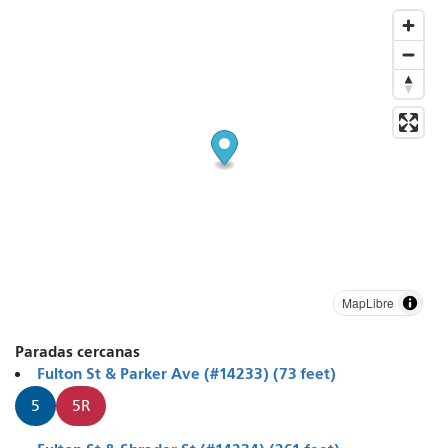
MapLibre
Paradas cercanas
Fulton St & Parker Ave (#14233) (73 feet)
5
5R