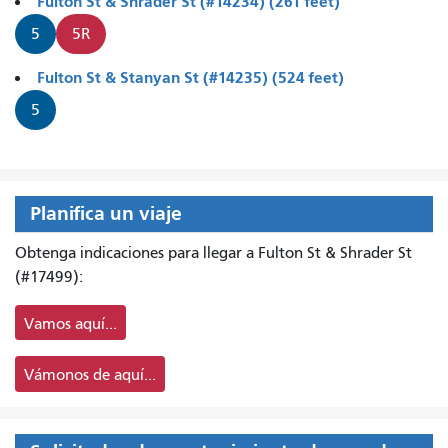
Fulton St & Shrader St (#14234) (261 feet)
5
5R
Fulton St & Stanyan St (#14235) (524 feet)
5
Planifica un viaje
Obtenga indicaciones para llegar a Fulton St & Shrader St
(#17499):
Vamos aquí...
Vámonos de aquí...