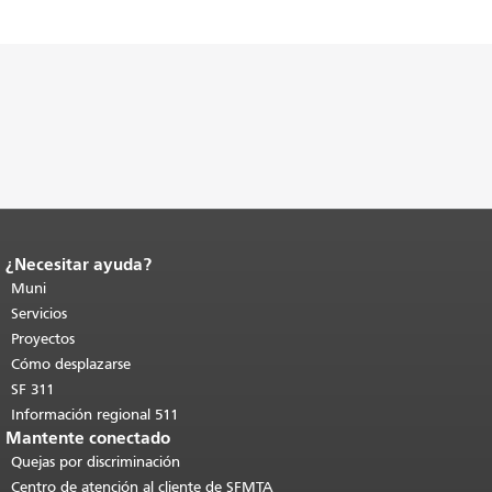
¿Necesitar ayuda?
Fin del contenido de la página.
El resto
de esta página se repite en todas las
Muni
páginas.
Volver al principio del
Servicios
contenido principal
.
Proyectos
Cómo desplazarse
SF 311
Información regional 511
Mantente conectado
Quejas por discriminación
Centro de atención al cliente de SFMTA