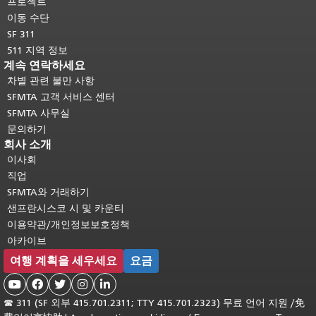
프로젝트
이동 수단
SF 311
511 지역 정보
계속 연락하세요
차별 관련 불만 사항
SFMTA 고객 서비스 센터
SFMTA 사무실
문의하기
회사 소개
이사회
직업
SFMTA와 거래하기
샌프란시스코 시 및 카운티
이용약관/개인정보보호정책
아카이브
여행 계획을 세우세요
요금





☎
311 (SF 외부 415.701.2311; TTY 415.701.2323) 무료 언어 지원 /
免