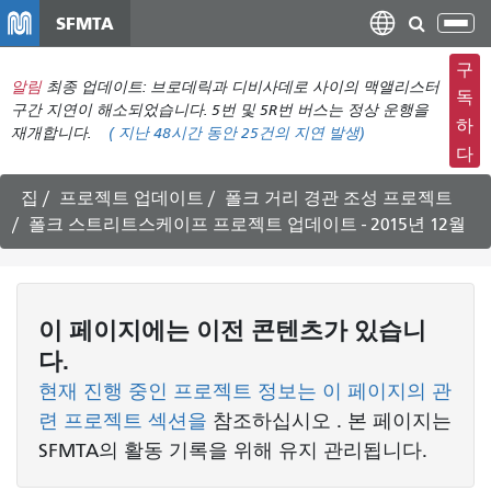
주
SFMTA
탐
요
색
컨
구
메
알림
최종 업데이트: 브로데릭과 디비사데로 사이의 맥앨리스터
텐
독
뉴
구간 지연이 해소되었습니다. 5번 및 5R번 버스는 정상 운행을
츠
하
재개합니다.
(
지난 48시간 동안
25건의 지연 발생)
전
로
다
환
건
너
집
프로젝트 업데이트
폴크 거리 경관 조성 프로젝트
뛰
폴크 스트리트스케이프 프로젝트 업데이트 - 2015년 12월
기
이 페이지에는 이전 콘텐츠가 있습니
다.
현재 진행 중인 프로젝트 정보는 이 페이지의 관
련 프로젝트 섹션을
참조하십시오
. 본 페이지는
SFMTA의 활동 기록을 위해 유지 관리됩니다.