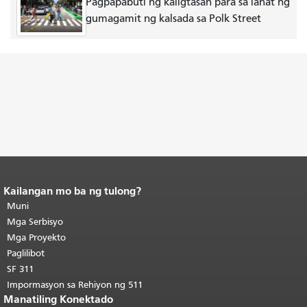
Pagpapabuti ng kaligtasan para sa lahat ng
gumagamit ng kalsada sa Polk Street
Kailangan mo ba ng tulong?
Katapusan ng nilalaman ng
pahina.
Muni
Ang natitirang bahagi ng
pahinang ito ay nauulit sa bawat
Mga Serbisyo
pahina.
Bumalik sa tuktok ng
Mga Proyekto
pangunahing nilalaman
.
Paglilibot
SF 311
Impormasyon sa Rehiyon ng 511
Manatiling Konektado