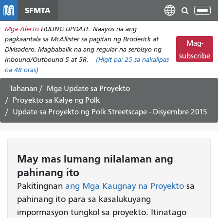
Laktawan
SFMTA
I-
ang
tog
Mga Alerto
HULING UPDATE: Naayos na ang
pangunahing
ang
pagkaantala sa McAllister sa pagitan ng Broderick at
nilalaman
Mag-
nab
Divisadero. Magbabalik na ang regular na serbisyo ng
subscribe
Inbound/Outbound 5 at 5R.
(Higit pa:
25
sa nakalipas
na 48 oras)
Tahanan
Mga Update sa Proyekto
Proyekto sa Kalye ng Polk
Update sa Proyekto ng Polk Streetscape - Disyembre 2015
May mas lumang nilalaman ang
pahinang ito
Pakitingnan
ang Mga Kaugnay na Proyekto
sa
pahinang ito para sa kasalukuyang
impormasyon tungkol sa proyekto. Itinatago