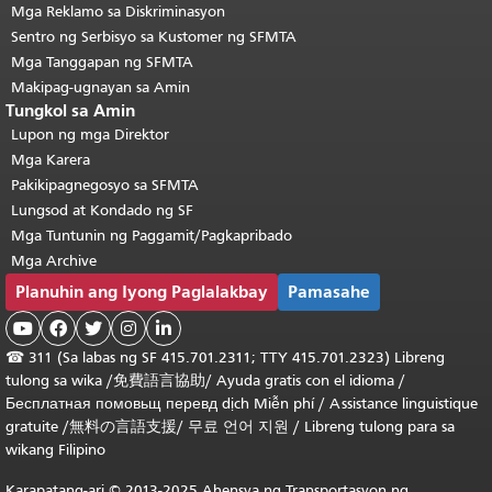
Mga Reklamo sa Diskriminasyon
Sentro ng Serbisyo sa Kustomer ng SFMTA
Mga Tanggapan ng SFMTA
Makipag-ugnayan sa Amin
Tungkol sa Amin
Lupon ng mga Direktor
Mga Karera
Pakikipagnegosyo sa SFMTA
Lungsod at Kondado ng SF
Mga Tuntunin ng Paggamit/Pagkapribado
Mga Archive
Planuhin ang Iyong Paglalakbay
Pamasahe





☎
311 (Sa labas ng SF 415.701.2311; TTY 415.701.2323) Libreng
tulong sa wika /
免費語言協助
/
Ayuda gratis con el idioma
/
Бесплатная
помовьщ
перевд
dịch Miễn phí
/
Assistance linguistique
gratuite
/
無料の言語支援
/
무료 언어 지원
/
Libreng tulong para sa
wikang Filipino
Karapatang-ari © 2013-2025 Ahensya ng Transportasyon ng