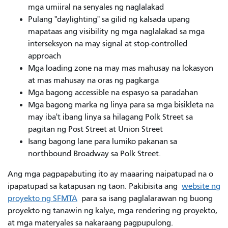
mga umiiral na senyales ng naglalakad
Pulang "daylighting" sa gilid ng kalsada upang
mapataas ang visibility ng mga naglalakad sa mga
interseksyon na may signal at stop-controlled
approach
Mga loading zone na may mas mahusay na lokasyon
at mas mahusay na oras ng pagkarga
Mga bagong accessible na espasyo sa paradahan
Mga bagong marka ng linya para sa mga bisikleta na
may iba't ibang linya sa hilagang Polk Street sa
pagitan ng Post Street at Union Street
Isang bagong lane para lumiko pakanan sa
northbound Broadway sa Polk Street.
Ang mga pagpapabuting ito ay maaaring naipatupad na o
ipapatupad sa katapusan ng taon. Pakibisita ang
website ng
proyekto ng SFMTA
para sa isang paglalarawan ng buong
proyekto ng tanawin ng kalye, mga rendering ng proyekto,
at mga materyales sa nakaraang pagpupulong.