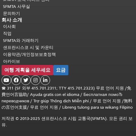
SFMTA 사무실
문의하기
회사 소개
이사회
직업
SFMTA와 거래하기
샌프란시스코 시 및 카운티
이용약관/개인정보보호정책
아카이브
여행 계획을 세우세요
요금





☎
311 (SF 외부 415.701.2311; TTY 415.701.2323) 무료 언어 지원 /
免
費언어言協助
/
Ayuda gratis con el idioma
/
Бесплатная помоЂ
переводчиков
/
Trợ giúp Thông dịch Miễn phí
/
무료 언어 지원
/
無料
の言언어支援
/
무료 언어 지원
/
Libreng tulong para sa wikang Filipino
저작권 © 2013-2025 샌프란시스코 시립 교통국(SFMTA). 모든 권리 보
유.