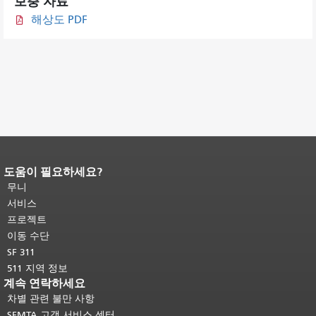
보충 자료
해상도 PDF
도움이 필요하세요?
페이지 내용 끝입니다.
이 페이지의 나
머지 내용은 모든 페이지에 반복됩니
무니
다.
메인 콘텐츠 상단으로 돌아가려면
서비스
여기를 클릭하십시오
.
프로젝트
이동 수단
SF 311
511 지역 정보
계속 연락하세요
차별 관련 불만 사항
SFMTA 고객 서비스 센터