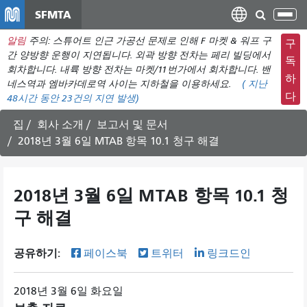
주
SFMTA
탐
요
색
알림
주의: 스튜어트 인근 가공선 문제로 인해 F 마켓 & 워프 구
컨
구
메
간 양방향 운행이 지연됩니다. 외곽 방향 전차는 페리 빌딩에서
텐
독
뉴
회차합니다. 내륙 방향 전차는 마켓/11번가에서 회차합니다. 밴
츠
하
네스역과 엠바카데로역 사이는 지하철을 이용하세요.
(
지난
전
로
다
48시간 동안
23건의 지연 발생)
환
건
너
집
회사 소개
보고서 및 문서
뛰
2018년 3월 6일 MTAB 항목 10.1 청구 해결
기
2018년 3월 6일 MTAB 항목 10.1 청
구 해결
공유하기:
페이스북
트위터
링크드인
2018년 3월 6일 화요일