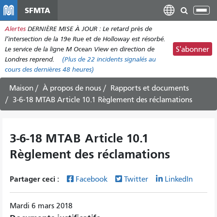
Aller
SFMTA
Bas
au
la
Alertes
DERNIÈRE MISE À JOUR : Le retard près de
contenu
nav
l’intersection de la 19e Rue et de Holloway est résorbé.
principal
Le service de la ligne M Ocean View en direction de
S'abonner
Londres reprend.
(Plus de
22 incidents
signalés au
cours des dernières 48 heures)
Maison
À propos de nous
Rapports et documents
3-6-18 MTAB Article 10.1 Règlement des réclamations
3-6-18 MTAB Article 10.1
Règlement des réclamations
Partager ceci :
Facebook
Twitter
LinkedIn
Mardi 6 mars 2018