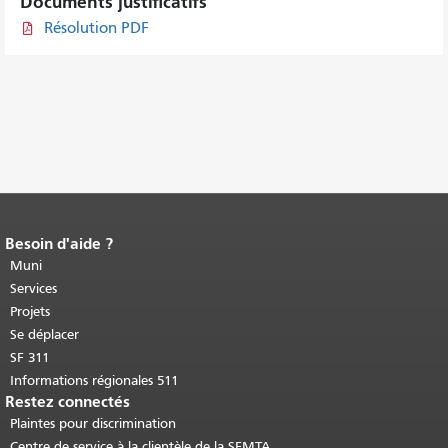
Documents justificatifs
Résolution PDF
Besoin d'aide ?
Fin du contenu de la page.
Le reste de
cette page se répète sur chaque page.
Muni
Retour au haut du contenu principal
.
Services
Projets
Se déplacer
SF 311
Informations régionales 511
Restez connectés
Plaintes pour discrimination
Centre de service à la clientèle de la SFMTA