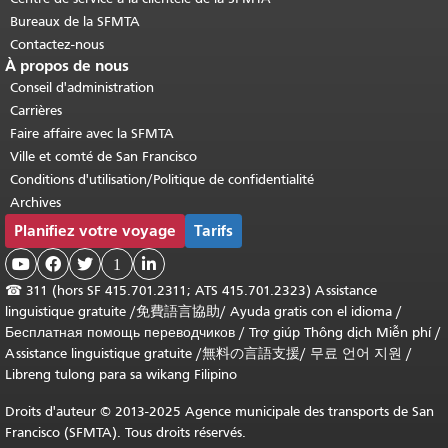
Bureaux de la SFMTA
Contactez-nous
À propos de nous
Conseil d'administration
Carrières
Faire affaire avec la SFMTA
Ville et comté de San Francisco
Conditions d'utilisation/Politique de confidentialité
Archives
Planifiez votre voyage
Tarifs



1

☎
311 (hors SF 415.701.2311; ATS 415.701.2323) Assistance
linguistique gratuite /
免費語言協助
/
Ayuda gratis con el idioma
/
Бесплатная помощь переводчиков
/
Trợ giúp Thông dịch Miễn phí
/
Assistance linguistique gratuite
/
無料の言語支援
/
무료 언어 지원
/
Libreng tulong para sa wikang Filipino
Droits d'auteur © 2013-2025 Agence municipale des transports de San
Francisco (SFMTA). Tous droits réservés.