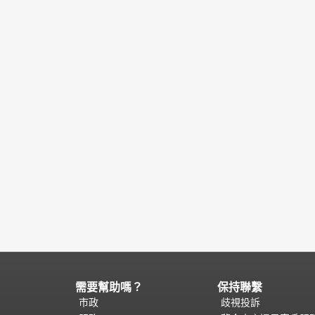
需要幫助嗎？
保持聯繫
頁
面
市政
歧視投訴