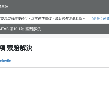
移
業生涯
至
主
道交叉口已恢復通行，正常運作恢復。預計仍有少量延誤。
（更多：
過去
要
內
MTAB 第10.1項 索賠解決
容
.1項 索賠解決
inkedIn