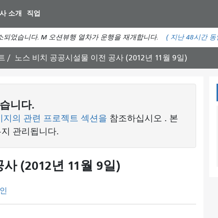
주
사 소개
직업
요
컨
소되었습니다. M 오션뷰행 열차가 운행을 재개합니다.
(
지난 48시간 
텐
츠
트
노스 비치 공공시설물 이전 공사 (2012년 11월 9일)
로
건
너
뛰
습니다.
기
이지의 관련 프로젝트 섹션을
참조하십시오
. 본
유지 관리됩니다.
(2012년 11월 9일)
인