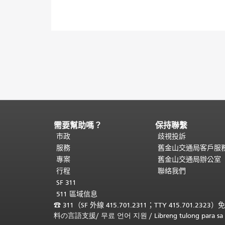
需要幫助嗎？
保持聯繫
頁
面
市政
歧視投訴
內
服務
舊金山交通局客戶服
容
專案
舊金山交通局辦公室
結
行程
聯絡我們
束。
本
SF 311
頁
511 區域信息
剩
☎
311（SF 外線 415.701.2311；TTY 415.701.2323）
餘
料の言語支援
/
무료 언어 지원
/
Libreng tulong para
內