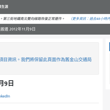
移
業生涯
至
主
。第三街地鐵南北雙向線路恢復正常運作。
（更多資訊：
過去48小時
要
內
遷 2012年11月9日
容
項目資訊。我們將保留此頁面作為舊金山交通局
月9日
nkedIn