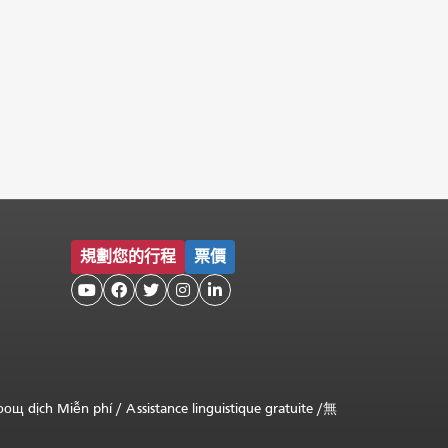
規劃您的行程
票價





оощ dịch Miễn phí
/
Assistance linguistique gratuite
/
無