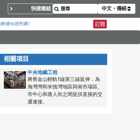
快速連結
中文，傳統
內
新增36班列車）
訂閱
相關項目
中央地鐵工程
將舊金山輕軌T線第三線延伸，為
海灣灣和米慎灣地區與南市場區、
市中心和唐人街之間提供直接的交
通連接。