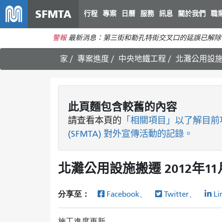
SFMTA
行程
專案
日曆
服務
訊息
關於我們
職
警報
最新消息：第三街和勒孔特街交叉口的延誤已解除
家
專案進度
中央地鐵工程
北灘公用設施搬
此頁麵包含較舊的內容
請查看
本頁的
「相關項目」以了解目前
(SFMTA) 對外宣傳活動的記錄。
北灘公用設施搬遷 2012年11
分享至：
Facebook、
Twitter、
Li
施工進度更新