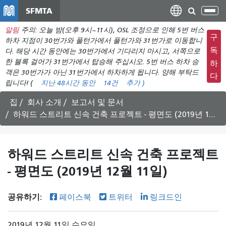
주
SFMTA
탐
요
색
알림
주의: 오늘 밤(오후 9시~11시), OSL 조정으로 인해 5번 버스
컨
메
구
하차 지점이 30번가와 풀턴가에서 풀턴가와 31번가로 이동합니
텐
뉴
독
다. 해당 시간 동안에는 30번가에서 기다리지 마시고, 서쪽으로
츠
한 블록 걸어가 31번가에서 탑승해 주십시오. 5번 버스 하차 승
전
하
로
객은 30번가가 아닌 31번가에서 하차하게 됩니다. 양해 부탁드
환
다
건
립니다! (
지난 48시간 동안
14건
추가 )
너
집
회사 소개
보고서 및 문서
뛰
하워드 스트리트 신속 건축 프로젝트 - 평면도 (2019년 12월 11일)
기
하워드 스트리트 신속 건축 프로젝트
- 평면도 (2019년 12월 11일)
공유하기:
페이스북
트위터
링크드인
2019년 12월 11일 수요일