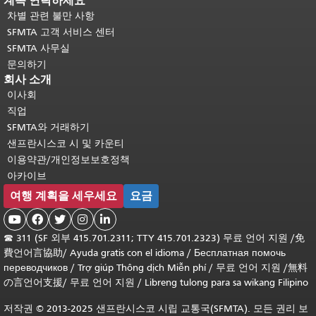
계속 연락하세요
차별 관련 불만 사항
SFMTA 고객 서비스 센터
SFMTA 사무실
문의하기
회사 소개
이사회
직업
SFMTA와 거래하기
샌프란시스코 시 및 카운티
이용약관/개인정보보호정책
아카이브
여행 계획을 세우세요
요금





☎
311 (SF 외부 415.701.2311; TTY 415.701.2323) 무료 언어 지원 /
免
費언어言協助
/
Ayuda gratis con el idioma
/
Бесплатная помочь
переводчиков
/
Trợ giúp Thông dịch Miễn phí
/
무료 언어 지원
/
無料
の言언어支援
/
무료 언어 지원
/
Libreng tulong para sa wikang Filipino
저작권 © 2013-2025 샌프란시스코 시립 교통국(SFMTA). 모든 권리 보