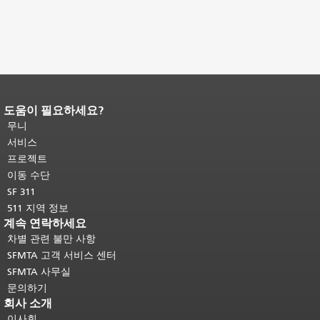
도움이 필요하세요?
페이지 내용 끝입니다.
이 페이지의 나
머지 내용은 모든 페이지에 반복됩니
무니
다.
메인 콘텐츠 상단으로 돌아가려면
서비스
여기를 클릭하십시오
.
프로젝트
이동 수단
SF 311
511 지역 정보
계속 연락하세요
차별 관련 불만 사항
SFMTA 고객 서비스 센터
SFMTA 사무실
문의하기
회사 소개
이사회