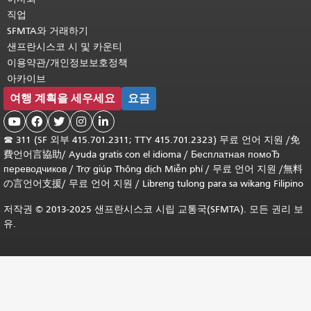
직업
SFMTA와 거래하기
샌프란시스코 시 및 카운티
이용약관/개인정보보호정책
아카이브
여행 계획을 세우세요
요금





☎
311 (SF 외부 415.701.2311; TTY 415.701.2323) 무료 언어 지원 /
免
費언어言協助
/
Ayuda gratis con el idioma
/
Бесплатная помоЂ
переводчиков
/
Trợ giúp Thông dịch Miễn phí
/
무료 언어 지원
/
無料
の言언어支援
/
무료 언어 지원
/
Libreng tulong para sa wikang Filipino
저작권 © 2013-2025 샌프란시스코 시립 교통국(SFMTA). 모든 권리 보
유.