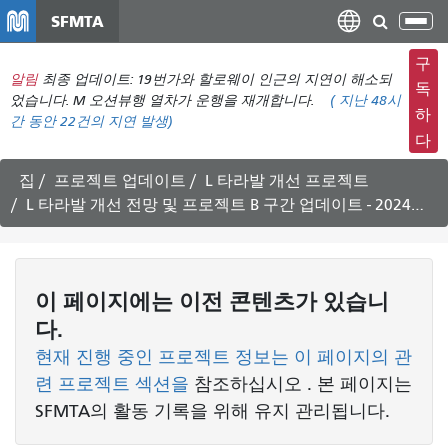
주
SFMTA
탐
요
색
컨
구
메
알림
최종 업데이트: 19번가와 할로웨이 인근의 지연이 해소되
텐
독
뉴
었습니다. M 오션뷰행 열차가 운행을 재개합니다.
(
지난 48시
츠
하
간 동안
22건의 지연 발생)
전
로
다
환
건
너
집
프로젝트 업데이트
L 타라발 개선 프로젝트
뛰
L 타라발 개선 전망 및 프로젝트 B 구간 업데이트 - 2024년 2월 12일 ~ 24일
기
이 페이지에는 이전 콘텐츠가 있습니
다.
현재 진행 중인 프로젝트 정보는 이 페이지의 관
련 프로젝트 섹션을
참조하십시오
. 본 페이지는
SFMTA의 활동 기록을 위해 유지 관리됩니다.