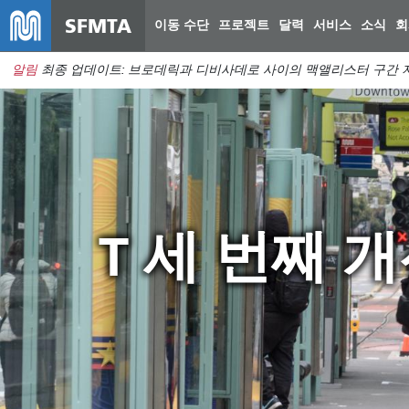
SFMTA
이동 수단
프로젝트
달력
서비스
소식
회
알림
최종 업데이트: 브로데릭과 디비사데로 사이의 맥앨리스터 구간 지
T 세 번째 