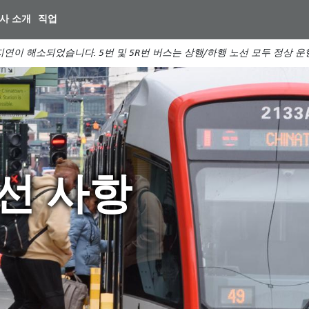
주
사 소개
직업
요
컨
연이 해소되었습니다. 5번 및 5R번 버스는 상행/하행 노선 모두 정상 
텐
츠
로
건
너
뛰
기
개선 사항