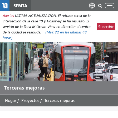
Pasar
SFMTA
Alt
al
nav
Alertas
ÚLTIMA ACTUALIZACIÓN: El retraso cerca de la
contenido
intersección de la calle 19 y Holloway se ha resuelto. El
principal
servicio de la línea M Ocean View en dirección al centro
Suscribir
de la ciudad se reanuda.
(Más:
22
en las últimas 48
horas)
Terceras mejoras
Hogar
Proyectos
Terceras mejoras