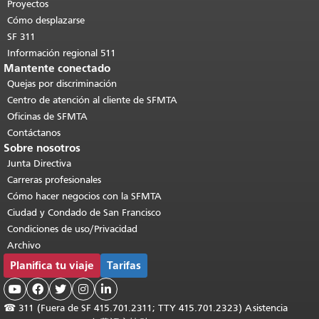
contenido principal
.
Proyectos
Cómo desplazarse
SF 311
Información regional 511
Mantente conectado
Quejas por discriminación
Centro de atención al cliente de SFMTA
Oficinas de SFMTA
Contáctanos
Sobre nosotros
Junta Directiva
Carreras profesionales
Cómo hacer negocios con la SFMTA
Ciudad y Condado de San Francisco
Condiciones de uso/Privacidad
Archivo
Planifica tu viaje
Tarifas





☎
311 (Fuera de SF 415.701.2311; TTY 415.701.2323) Asistencia