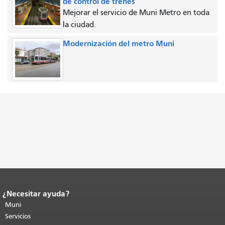
de control de trenes
Mejorar el servicio de Muni Metro en toda
la ciudad.
Modernización del metro Muni
¿Necesitar ayuda?
Fin del contenido de la página.
El resto
de esta página se repite en todas las
Muni
páginas.
Volver al principio del
Servicios