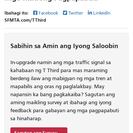
Ibahagi ito:
Facebook
Twitter
LinkedIn
SFMTA.com/TThird
Sabihin sa Amin ang Iyong Saloobin
In-upgrade namin ang mga traffic signal sa
kahabaan ng T Third para mas maraming
berdeng ilaw ang mabigyan ng mga tren at
mapabilis ang oras ng paglalakbay. May
napansin ka bang pagkakaiba? Sagutan ang
aming maikling survey at ibahagi ang iyong
feedback para gabayan ang mga pagpapabuti
sa hinaharap.
Sagutan ang Survey →