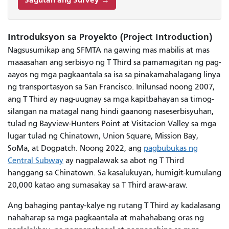
Introduksyon sa Proyekto (Project Introduction)
Nagsusumikap ang SFMTA na gawing mas mabilis at mas
maaasahan ang serbisyo ng T Third sa pamamagitan ng pag-
aayos ng mga pagkaantala sa isa sa pinakamahalagang linya
ng transportasyon sa San Francisco. Inilunsad noong 2007,
ang T Third ay nag-uugnay sa mga kapitbahayan sa timog-
silangan na matagal nang hindi gaanong naseserbisyuhan,
tulad ng Bayview-Hunters Point at Visitacion Valley sa mga
lugar tulad ng Chinatown, Union Square, Mission Bay,
SoMa, at Dogpatch. Noong 2022, ang
pagbubukas ng
Central Subway
ay nagpalawak sa abot ng T Third
hanggang sa Chinatown. Sa kasalukuyan, humigit-kumulang
20,000 katao ang sumasakay sa T Third araw-araw.
Ang bahaging pantay-kalye ng rutang T Third ay kadalasang
nahaharap sa mga pagkaantala at mahahabang oras ng