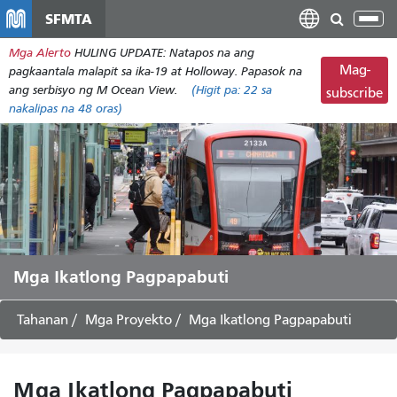
Laktawan
SFMTA
I-
ang
tog
Mga Alerto
HULING UPDATE: Natapos na ang
pangunahing
ang
Mag-
pagkaantala malapit sa ika-19 at Holloway. Papasok na
nilalaman
nab
ang serbisyo ng M Ocean View.
(Higit pa:
22
sa
subscribe
nakalipas na 48 oras)
Mga Ikatlong Pagpapabuti
Tahanan
Mga Proyekto
Mga Ikatlong Pagpapabuti
Mga Ikatlong Pagpapabuti