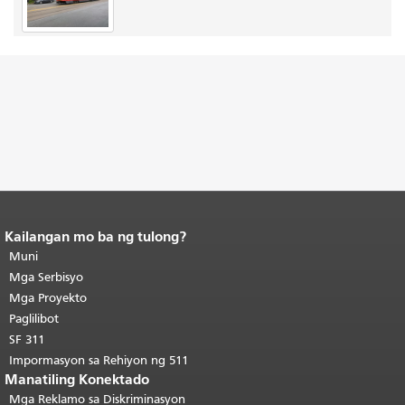
Kailangan mo ba ng tulong?
Katapusan ng nilalaman ng
pahina.
Muni
Ang natitirang bahagi ng
pahinang ito ay nauulit sa bawat
Mga Serbisyo
pahina.
Bumalik sa tuktok ng
Mga Proyekto
pangunahing nilalaman
.
Paglilibot
SF 311
Impormasyon sa Rehiyon ng 511
Manatiling Konektado
Mga Reklamo sa Diskriminasyon