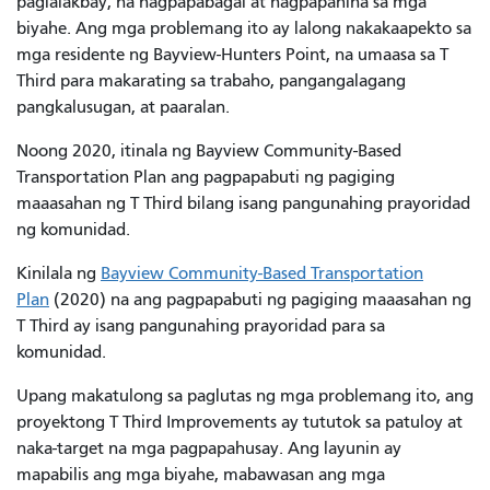
paglalakbay, na nagpapabagal at nagpapahina sa mga
biyahe. Ang mga problemang ito ay lalong nakakaapekto sa
mga residente ng Bayview-Hunters Point, na umaasa sa T
Third para makarating sa trabaho, pangangalagang
pangkalusugan, at paaralan.
Noong 2020, itinala ng Bayview Community-Based
Transportation Plan ang pagpapabuti ng pagiging
maaasahan ng T Third bilang isang pangunahing prayoridad
ng komunidad.
Kinilala ng
Bayview Community-Based Transportation
Plan
(2020) na ang pagpapabuti ng pagiging maaasahan ng
T Third ay isang pangunahing prayoridad para sa
komunidad.
Upang makatulong sa paglutas ng mga problemang ito, ang
proyektong T Third Improvements ay tututok sa patuloy at
naka-target na mga pagpapahusay. Ang layunin ay
mapabilis ang mga biyahe, mabawasan ang mga