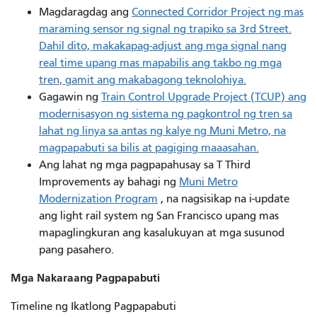
Magdaragdag
ang
Connected Corridor Project ng mas
maraming sensor ng signal ng trapiko sa 3rd Street.
Dahil dito, makakapag-adjust ang mga signal nang
real time upang mas mapabilis ang takbo ng mga
tren, gamit ang makabagong teknolohiya.
Gagawin
ng
Train Control Upgrade Project (TCUP) ang
modernisasyon ng sistema ng pagkontrol ng tren sa
lahat ng linya sa antas ng kalye ng Muni Metro, na
magpapabuti sa bilis at pagiging maaasahan.
Ang lahat ng mga pagpapahusay sa T Third
Improvements ay bahagi ng
Muni Metro
Modernization Program
, na nagsisikap na i-update
ang light rail system ng San Francisco upang mas
mapaglingkuran ang kasalukuyan at mga susunod
pang pasahero.
Mga Nakaraang Pagpapabuti
Timeline ng Ikatlong Pagpapabuti