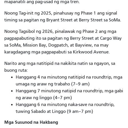
mapanatili ang pag-usad ng mga tren.
Noong Tag-init ng 2025, pinahusay ng Phase 1 ang signal
timing sa pagitan ng Bryant Street at Berry Street sa SoMa.
Noong Tagsibol ng 2026, pinalawak ng Phase 2 ang mga
pagpapabuting ito sa pagitan ng Berry Street at Cargo Way
sa SoMa, Mission Bay, Dogpatch, at Bayview, na may
karagdagang mga pagpapabuti sa Kirkwood Avenue.
Narito ang mga natitipid na nakikita natin sa ngayon, sa
buong ruta:
Hanggang 4 na minutong natitipid na roundtrip, mga
umaga ng araw ng trabaho (7–9 am)
Hanggang 7 minutong natipid na roundtrip, mga gabi
ng araw ng linggo (4–7 pm)
Hanggang 6 na minutong naka-save na roundtrip,
tuwing Sabado at Linggo (9 am–7 pm)
Mga Susunod na Hakbang