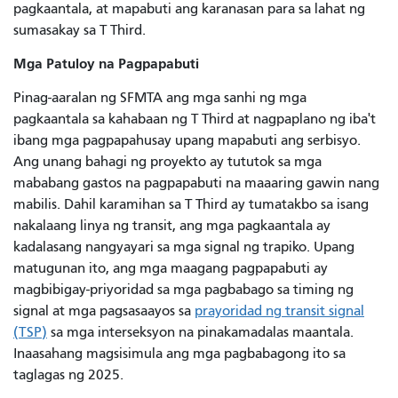
pagkaantala, at mapabuti ang karanasan para sa lahat ng
sumasakay sa T Third.
Mga Patuloy na Pagpapabuti
Pinag-aaralan ng SFMTA ang mga sanhi ng mga
pagkaantala sa kahabaan ng T Third at nagpaplano ng iba't
ibang mga pagpapahusay upang mapabuti ang serbisyo.
Ang unang bahagi ng proyekto ay tututok sa mga
mababang gastos na pagpapabuti na maaaring gawin nang
mabilis. Dahil karamihan sa T Third ay tumatakbo sa isang
nakalaang linya ng transit, ang mga pagkaantala ay
kadalasang nangyayari sa mga signal ng trapiko. Upang
matugunan ito, ang mga maagang pagpapabuti ay
magbibigay-priyoridad sa mga pagbabago sa timing ng
signal at mga pagsasaayos sa
prayoridad ng transit signal
(TSP)
sa mga interseksyon na pinakamadalas maantala.
Inaasahang magsisimula ang mga pagbabagong ito sa
taglagas ng 2025.