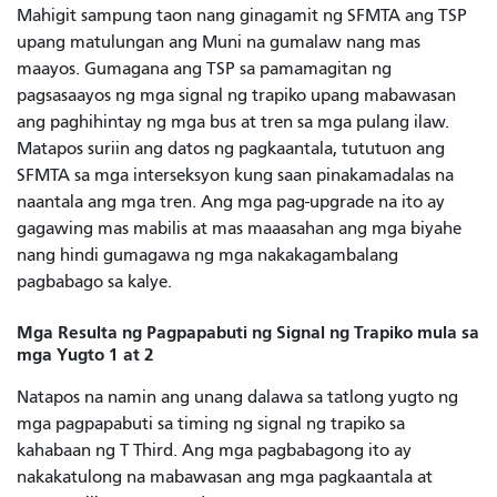
Mahigit sampung taon nang ginagamit ng SFMTA ang TSP
upang matulungan ang Muni na gumalaw nang mas
maayos. Gumagana ang TSP sa pamamagitan ng
pagsasaayos ng mga signal ng trapiko upang mabawasan
ang paghihintay ng mga bus at tren sa mga pulang ilaw.
Matapos suriin ang datos ng pagkaantala, tututuon ang
SFMTA sa mga interseksyon kung saan pinakamadalas na
naantala ang mga tren. Ang mga pag-upgrade na ito ay
gagawing mas mabilis at mas maaasahan ang mga biyahe
nang hindi gumagawa ng mga nakakagambalang
pagbabago sa kalye.
Mga Resulta ng Pagpapabuti ng Signal ng Trapiko mula sa
mga Yugto 1 at 2
Natapos na namin ang unang dalawa sa tatlong yugto ng
mga pagpapabuti sa timing ng signal ng trapiko sa
kahabaan ng T Third. Ang mga pagbabagong ito ay
nakakatulong na mabawasan ang mga pagkaantala at