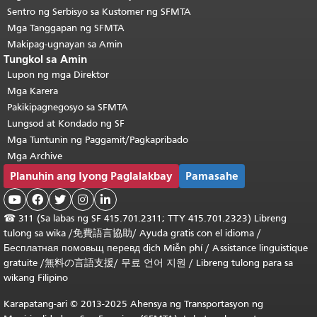
Sentro ng Serbisyo sa Kustomer ng SFMTA
Mga Tanggapan ng SFMTA
Makipag-ugnayan sa Amin
Tungkol sa Amin
Lupon ng mga Direktor
Mga Karera
Pakikipagnegosyo sa SFMTA
Lungsod at Kondado ng SF
Mga Tuntunin ng Paggamit/Pagkapribado
Mga Archive
Planuhin ang Iyong Paglalakbay
Pamasahe





☎
311 (Sa labas ng SF 415.701.2311; TTY 415.701.2323) Libreng
tulong sa wika /
免費語言協助
/
Ayuda gratis con el idioma
/
Бесплатная
помовьщ
перевд
dịch Miễn phí
/
Assistance linguistique
gratuite
/
無料の言語支援
/
무료 언어 지원
/
Libreng tulong para sa
wikang Filipino
Karapatang-ari © 2013-2025 Ahensya ng Transportasyon ng