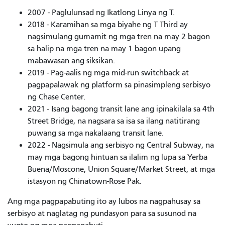
2007 - Paglulunsad ng Ikatlong Linya ng T.
2018 - Karamihan sa mga biyahe ng T Third ay
nagsimulang gumamit ng mga tren na may 2 bagon
sa halip na mga tren na may 1 bagon upang
mabawasan ang siksikan.
2019 - Pag-aalis ng mga mid-run switchback at
pagpapalawak ng platform sa pinasimpleng serbisyo
ng Chase Center.
2021 - Isang bagong transit lane ang ipinakilala sa 4th
Street Bridge, na nagsara sa isa sa ilang natitirang
puwang sa mga nakalaang transit lane.
2022 - Nagsimula ang serbisyo ng Central Subway, na
may mga bagong hintuan sa ilalim ng lupa sa Yerba
Buena/Moscone, Union Square/Market Street, at mga
istasyon ng Chinatown-Rose Pak.
Ang mga pagpapabuting ito ay lubos na nagpahusay sa
serbisyo at naglatag ng pundasyon para sa susunod na