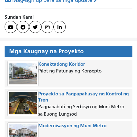
Mag-sign up para sa mga update
Sundan Kami





Mga Kaugnay na Proyekto
Konektadong Koridor
Pilot ng Patunay ng Konsepto
Proyekto sa Pagpapahusay ng Kontrol ng
Tren
Pagpapabuti ng Serbisyo ng Muni Metro
sa Buong Lungsod
Modernisasyon ng Muni Metro