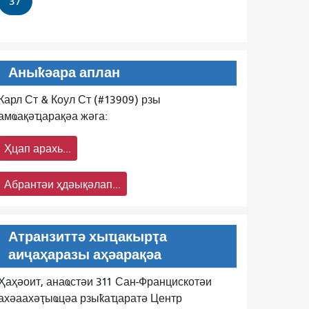
37
Аныҟәара аплан
Карл Ст & Коул Ст (#13909) рзы
амҩақәҵарақәа жәга:
Ҳцап арахь...
Абрантәи ҳдәықәлап...
Атранзиттә хыҵакырҭа
аиҷаҳаразы аҳәарақәа
Ҳаҳәоит, анаҩстәи 311 Сан-Францискотәи
ахәаахәҭыҩцәа рзыҟаҵаратә Центр