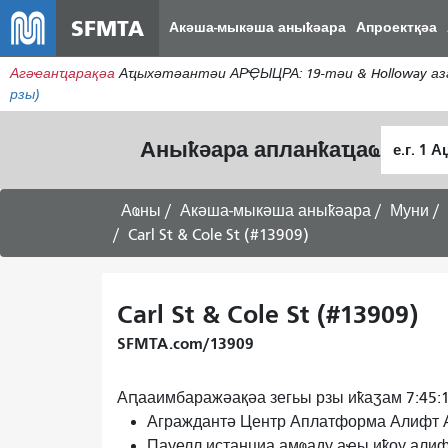
SFMTA
Акәша-мыкәша аныҟәара
Апроектқәа
Агәҽанҵарақәа
Аҵыхәтәантәи АРҾЫЦРА: 19-тәи & Holloway аз
рзы)
Алагара
Аныҟәара апланҟаҵаҩ
ҭыԥ
Аҩны
Акәша-мыкәша аныҟәара
Муни
Carl St & Cole St (#13909)
Carl St & Cole St (#13909)
SFMTA.com/13909
Аԥааимбаражәақәа зегьы рзы иҟаӡам 7:45:
Аграждантә Центр Аплатформа Алифт 
Пауелл истанциа амҩаду аҿы иҟоу алиф