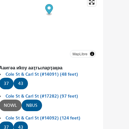
MapLibre
Ааигәа иҟоу ааҭгыларҭақәа
Cole St & Carl St (#14091) (48 feet)
37
43
Cole St & Carl St (#17282) (97 feet)
NOWL
NBUS
Cole St & Carl St (#14092) (124 feet)
37
43