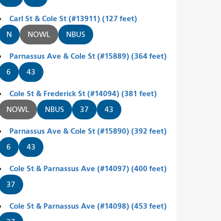
Carl St & Cole St (#13911) (127 feet)
N
NOWL
NBUS
Parnassus Ave & Cole St (#15889) (364 feet)
6
43
Cole St & Frederick St (#14094) (381 feet)
NOWL
NBUS
37
43
Parnassus Ave & Cole St (#15890) (392 feet)
6
43
Cole St & Parnassus Ave (#14097) (400 feet)
37
Cole St & Parnassus Ave (#14098) (453 feet)