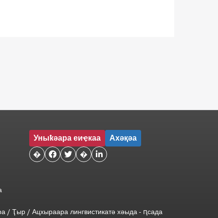
Уныҟәара еиҿкаа
Ахәқәа
�


�

а
ра
/
Ҭыр
/
Ацхыраара
лингвистикатә
хәыда
-
ԥсада