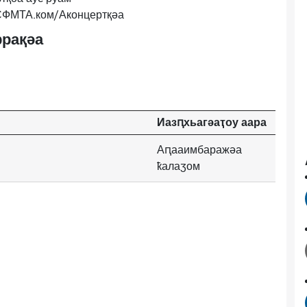
 СФМТА.ком/Аконцертқәа
рақәа
Иазԥхьагәаҭоу аара
Аԥааимбаражәа
ҟалаӡом