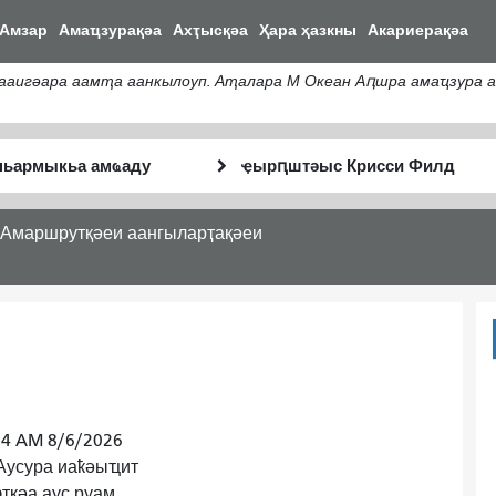
주
Амзар
Амаҵзурақәа
Ахҭысқәа
Ҳара ҳазкны
Акариерақәа
요
콘
ааигәара аамҭа аанкылоуп. Аҭалара М Океан Аԥшра амаҵзура 
텐
츠
로
тә
Анҵәамҭа
건
Аныҟәара
аҭыԥ
너
шԥасҭаху
뛰
Амаршрутқәеи аангыларҭақәеи
기
14 AM 8/6/2026
Аусура иаҟәыҵит
тқәа аус руам