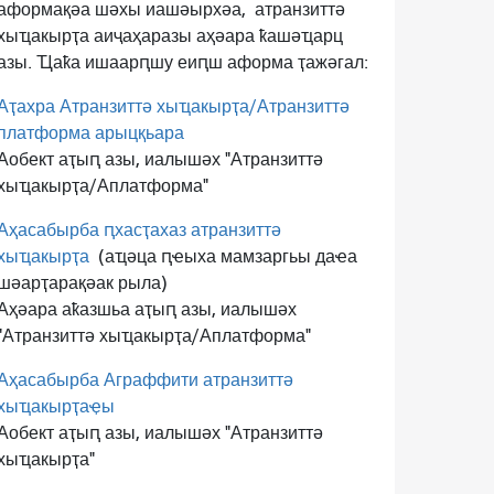
аформақәа шәхы иашәырхәа,
атранзиттә
хыҵакырҭа аиҷаҳаразы аҳәара ҟашәҵарц
азы. Ҵаҟа ишаарԥшу еиԥш аформа ҭажәгал:
Аҭахра Атранзиттә хыҵакырҭа/Атранзиттә
платформа арыцқьара
Аобект аҭыԥ азы, иалышәх "Атранзиттә
хыҵакырҭа/Аплатформа"
Аҳасабырба ԥхасҭахаз атранзиттә
хыҵакырҭа
(аҵәца ԥҽыха мамзаргьы даҽа
шәарҭарақәак рыла)
Аҳәара аҟазшьа аҭыԥ азы, иалышәх
"Атранзиттә хыҵакырҭа/Аплатформа"
Аҳасабырба Аграффити атранзиттә
хыҵакырҭаҿы
Аобект аҭыԥ азы, иалышәх "Атранзиттә
хыҵакырҭа"