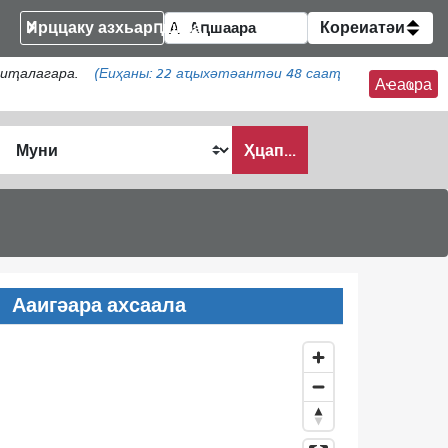
Ирццаку азхьарԥшқәа
Кореиатәи
аиҭалагара.
(Еиҳаны:
22
аҵыхәтәантәи 48 сааҭ
Аҽаҩра
Ҳцап...
Ааигәара ахсаала