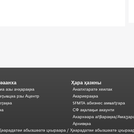
әаанха
Ҳара ҳазкны
иа азы ачҳарақәа
Анапхгаратә хеилак
әҭыҩцәа рзы Ацентр
Акариерақәа
ҭақәа
SFMTA абизнес амҩаԥгара
әа
СФ ақалақьи акаунти
Ахархәара аԥҟарақәа/Амаӡар
Архивқәа
) Ҳәарадатәи абызшәатә цхыраара
/
Ҳәарадатәи
абызшәатә
цхыраа