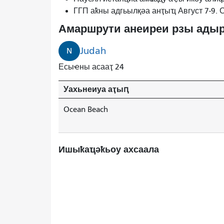
ГГП аҟны адгьылқәа анҭыҵ Август 7-9.
Амаршрути анеиреи рзы адыр
Judah
N
Есыҽны асааҭ 24
Уахьнеиуа аҭыԥ
Ocean Beach
Ишыҟаҵәҟьоу ахсаала