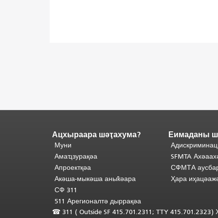
Ацхыраара шәҭахума?
Еимаданы ш
Адаҟьа
аҵакы
Муни
Адискриминац
анҵәамҭа.
Ари
Амаҵзурақәа
SFMTA Ахәаах
адаҟьа
Апроектқәа
СФМТА аусбар
иаанхаз
Акәша-мыкәша аныҟәара
Ҳара иҳацәаж
даҟьацыԥхьаӡа
СФ 311
иқәҵәиаахоит.
511 Арегионалтә дыррақәа
Аҵакы
☎ 311 (
Outside
SF 415.701.2311; TTY 415.701.2323
хада