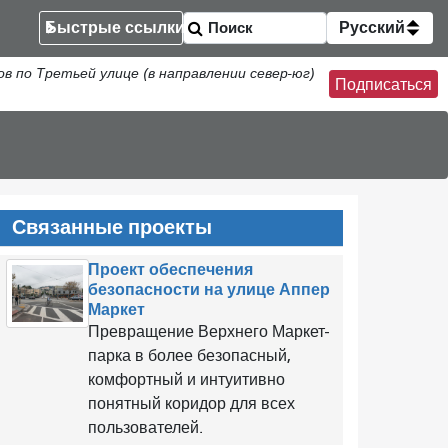
Быстрые ссылки
Русский
по Третьей улице (в направлении север-юг)
Подписаться
Связанные проекты
Проект обеспечения
безопасности на улице Аппер
Маркет
Превращение Верхнего Маркет-
парка в более безопасный,
комфортный и интуитивно
понятный коридор для всех
пользователей.