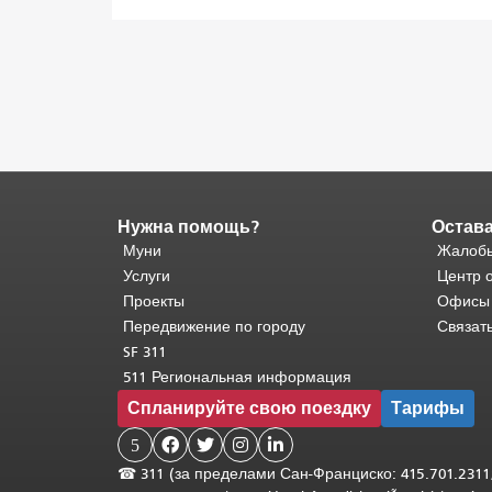
Нужна помощь?
Остава
Конец
содержимого
Муни
Жалобы
страницы.
Остальная
Услуги
Центр 
часть
Проекты
Офисы
этой
Передвижение по городу
Связат
страницы
SF 311
повторяется
511 Региональная информация
на
Спланируйте свою поездку
Тарифы
каждой
странице.
5




Вернуться
☎
311 (за пределами Сан-Франциско: 415.701.2311
к