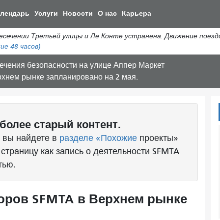
Перейти
алендарь
Услуги
Новости
О нас
Карьера
к
общему
ении Третьей улицы и Ле Конте устранена. Движение поездов 
содержанию
ие 48 часов)
ечения безопасности на улице Аппер Маркет
рхнем рынке запланировано на 2 мая.
более старый контент.
 вы найдете в
разделе «Похожие
проекты»
 страницу как запись о деятельности SFMTA
тью.
торов SFMTA в Верхнем рынке