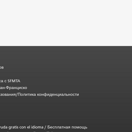
ов
са с SFMTA
Сан-Франциско
ьзования/Политика конфиденциальности
uda gratis con el idioma
/
Бесплатная помощь