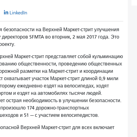
r
LinkedIn
 безопасности на Верхней Маркет-стрит улучшения
директоров SFMTA во вторник, 2 мая 2017 года. Это
проекту.
рхней Маркет-стрит представляет собой кульминацию
рованию общественности, проведению общественных
рожной разметки на Маркет-стрит и координации
т охватывает участок Маркет-стрит длиной 0,9 мили
оторому ежедневно ездят на велосипедах, ходят
ртом и ездят на автомобилях тысячи людей.
ет острая необходимость в улучшении безопасности.
ит произошло 174 дорожно-транспортных
ешеходов и 51 — с участием велосипедистов.
опасной Верхней Маркет-стрит для всех включает