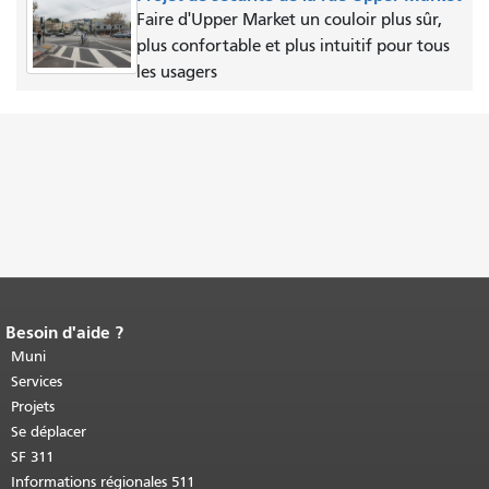
Faire d'Upper Market un couloir plus sûr,
plus confortable et plus intuitif pour tous
les usagers
Besoin d'aide ?
Fin du contenu de la page.
Le reste de
cette page se répète sur chaque page.
Muni
Retour au haut du contenu principal
.
Services
Projets
Se déplacer
SF 311
Informations régionales 511