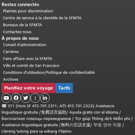
Restez connectés
Plaintes pour discrimination
Centre de service à la clientèle de la SFMTA
Bureaux de la SFMTA
Contactez-nous
À propos de nous
Conseil d'administration
Carrières
Faire affaire avec la SFMTA
Ville et comté de San Francisco
Conditions d'utilisation/Politique de confidentialité
Archives
Planifiez votre voyage
Tarifs



1

☎
311 (Hors SF 415.701.2311; ATS 415.701.2323) Assistance
linguistique gratuite /
免費語言協助
/
Ayuda gratis con el idioma
/
Бесплатная помощь переводчиков
/
Trợ giúp Thông dịch Miễn phí
/
Assistance linguistique gratuite
/
無料の言語支援
/
무료 언어 지원
/
Libreng tulong para sa wikang Filipino