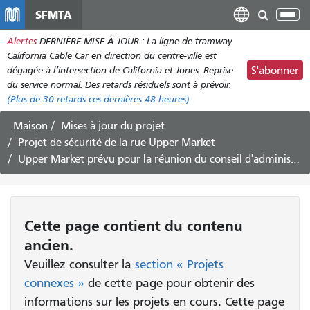
Aller
SFMTA
Bas
au
la
Alertes
DERNIÈRE MISE À JOUR : La ligne de tramway
contenu
nav
California Cable Car en direction du centre-ville est
principal
dégagée à l’intersection de California et Jones. Reprise
S'abonner
du service normal. Des retards résiduels sont à prévoir.
(Plus de
30
retards ces dernières 48 heures)
Maison
Mises à jour du projet
Projet de sécurité de la rue Upper Market
Upper Market prévu pour la réunion du conseil d'administration de la SFMTA le 2 mai
Cette page contient du contenu
ancien.
Veuillez consulter la
section « Projets
connexes »
de cette page pour obtenir des
informations sur les projets en cours. Cette page