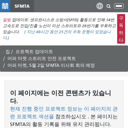
주
SFMTA
탐
요
색
컨
구
알림
업데이트: 샌프란시스코 소방서(SFFD) 활동으로 인해 14번
메
텐
독
고속도로 진입/진출 노선이 미션 스트리트와 26번가를 우회하고
뉴
츠
있습니다.
(
지난 48시간 동안
25건의 우회 운행이 있었습니
하
전
다.)
로
다
환
건
너
집
프로젝트 업데이트
뛰
어퍼 마켓 스트리트 안전 프로젝트
기
어퍼 마켓, 5월 2일 SFMTA 이사회 회의 예정
이 페이지에는 이전 콘텐츠가 있습니
다.
현재 진행 중인 프로젝트 정보는 이 페이지의 관
련 프로젝트 섹션을
참조하십시오
. 본 페이지는
SFMTA의 활동 기록을 위해 유지 관리됩니다.