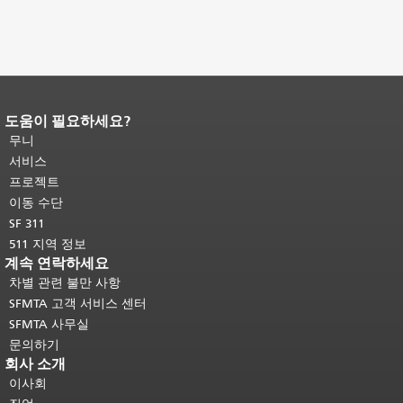
도움이 필요하세요?
페이지 내용 끝입니다.
이 페이지의 나
머지 내용은 모든 페이지에 반복됩니
무니
다.
메인 콘텐츠 상단으로 돌아가려면
서비스
여기를 클릭하십시오
.
프로젝트
이동 수단
SF 311
511 지역 정보
계속 연락하세요
차별 관련 불만 사항
SFMTA 고객 서비스 센터
SFMTA 사무실
문의하기
회사 소개
이사회