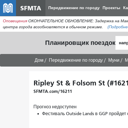
SFMTA
Передвижение по городу
Проекты
К
Оповещения
ОКОНЧАТЕЛЬНОЕ ОБНОВЛЕНИЕ: Задержка на МакАлл
центра города возобновляется в обычном режиме.
(Подробне
Нача
Планировщик поездок
мест
Дом
Передвижение по городу
Муни
М
Ripley St & Folsom St (#162
SFMTA.com/16211
Прогноз недоступен
Фестиваль Outside Lands в GGP пройдет 