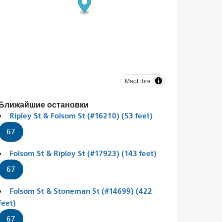
MapLibre
Ближайшие остановки
Ripley St & Folsom St (#16210) (53 feet)
67
Folsom St & Ripley St (#17923) (143 feet)
67
Folsom St & Stoneman St (#14699) (422
feet)
67