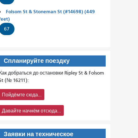
Folsom St & Stoneman St (#14698) (449
feet)
67
Спланируйте поездку
Как добраться до остановки Ripley St & Folsom
St (№ 16211):
Пойдёмте сюда...
Давайте начнём отсюда...
Заявки на техническое