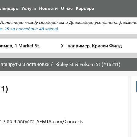
Перейти
алендарь
Услуги
Новости
О нас
Карьера
к
общему
истере между Бродериком и Дивисадеро устранена. Движение а
содержанию
е:
25
за последние 48 часов)
льное
Место
Как
оположение
окончания
я
хочу
аршруты и остановки
Ripley St & Folsom St (#16211)
путешествов
11)
с 7 по 9 августа. SFMTA.com/Concerts