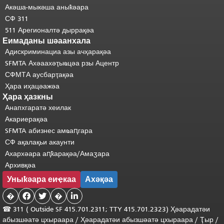
Акәша-мыкәша аныҟәара
СФ 311
511 Арегионалтә дыррақәа
Еимаданы шәаанхала
Адискриминациа азы ачҳарақәа
SFMTA Ахәаахәҭыҩцәа рзы Ацентр
СФМТА аусбарҭақәа
Ҳара иҳацәажәа
Ҳара ҳазкны
Анапхгаратә хеилак
Акариерақәа
SFMTA абизнес амҩаԥгара
СФ ақалақьи акаунти
Ахархәара аԥҟарақәа/Амаӡара
Архивқәа
Уныҟәара еиҿкаа
Ахәқәа
�


�

☎ 311 (
Outside
SF 415.701.2311; TTY 415.701.2323) Ҳәарадатәи
абызшәатә цхыраара
/
Ҳәарадатәи
абызшәатә
цхыраара
/
Ҭыр
/