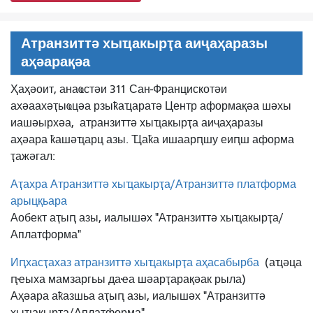
Атранзиттә хыҵакырҭа аиҷаҳаразы
аҳәарақәа
Ҳаҳәоит, анаҩстәи 311 Сан-Францискотәи
ахәаахәҭыҩцәа рзыҟаҵаратә Центр аформақәа шәхы
иашәырхәа,
атранзиттә хыҵакырҭа аиҷаҳаразы
аҳәара ҟашәҵарц азы. Ҵаҟа ишаарԥшу еиԥш аформа
ҭажәгал:
Аҭахра Атранзиттә хыҵакырҭа/Атранзиттә платформа
арыцқьара
Аобект аҭыԥ азы, иалышәх "Атранзиттә хыҵакырҭа/
Аплатформа"
Иԥхасҭахаз атранзиттә хыҵакырҭа аҳасабырба
(аҵәца
ԥҽыха мамзаргьы даҽа шәарҭарақәак рыла)
Аҳәара аҟазшьа аҭыԥ азы, иалышәх "Атранзиттә
хыҵакырҭа/Аплатформа"