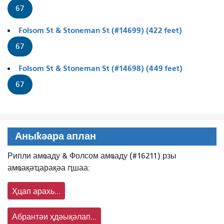
67
Folsom St & Stoneman St (#14699) (422 feet)
67
Folsom St & Stoneman St (#14698) (449 feet)
67
Аныҟәара аплан
Рипли амҩаду & Фолсом амҩаду (#16211) рзы
амҩақәҵарақәа ԥшаа:
Ҳцап арахь...
Абрантәи ҳдәықәлап...