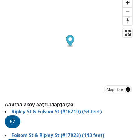
MapLibre
Ааигәа иҟоу ааҭгыларҭақәа
Ripley St & Folsom St (#16210) (53 feet)
67
Folsom St & Ripley St (#17923) (143 feet)