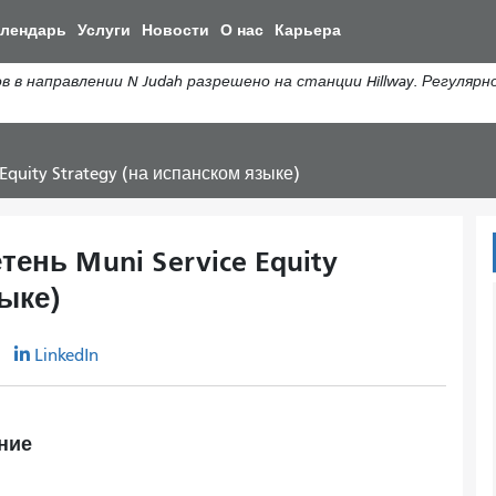
Перейти
алендарь
Услуги
Новости
О нас
Карьера
к
общему
направлении N Judah разрешено на станции Hillway. Регулярн
содержанию
uity Strategy (на испанском языке)
нь Muni Service Equity
зыке)
r
LinkedIn
ние