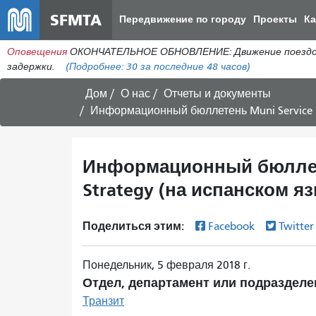
SFMTA
Передвижение по городу
Проекты
К
Оповещения
ОКОНЧАТЕЛЬНОЕ ОБНОВЛЕНИЕ: Движение поездов в 
задержки.
(Подробнее:
30
за последние 48 часов)
Дом
О нас
Отчеты и документы
Информационный бюллетень Muni Service Eq
Информационный бюллете
Strategy (на испанском я
Поделиться этим:
Facebook
Twitte
Понедельник, 5 февраля 2018 г.
Отдел, департамент или подразделе
Транзит