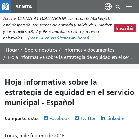
Pasar
SFMTA
Alt
al
nav
Alertas
ÚLTIMA ACTUALIZACIÓN: La zona de Market/5th
contenido
está despejada. Los trenes de entrada y salida de F Market
principal
Suscribir
y los muelles 5R, 7 y 9R reanudan su ruta y servicio
habituales.
(Más:
24
en las últimas 48 horas)
Hogar
Sobre nosotros
Informes y documentos
Hoja informativa sobre la estrategia de equidad en el servicio municipal - Español
Hoja informativa sobre la
estrategia de equidad en el servicio
municipal - Español
Comparte esto:
Facebook
Twitter
LinkedIn
Lunes, 5 de febrero de 2018