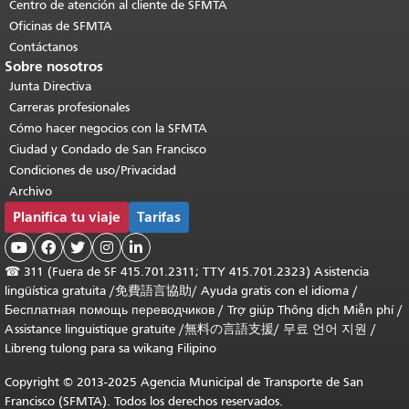
Centro de atención al cliente de SFMTA
Oficinas de SFMTA
Contáctanos
Sobre nosotros
Junta Directiva
Carreras profesionales
Cómo hacer negocios con la SFMTA
Ciudad y Condado de San Francisco
Condiciones de uso/Privacidad
Archivo
Planifica tu viaje
Tarifas





☎
311 (Fuera de SF 415.701.2311; TTY 415.701.2323) Asistencia
lingüística gratuita /
免費語言協助
/
Ayuda gratis con el idioma
/
Бесплатная помощь переводчиков
/
Trợ giúp Thông dịch Miễn phí
/
Assistance linguistique gratuite
/
無料の言語支援
/
무료 언어 지원
/
Libreng tulong para sa wikang Filipino
Copyright © 2013-2025 Agencia Municipal de Transporte de San
Francisco (SFMTA). Todos los derechos reservados.