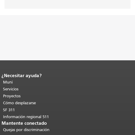
¿Necesitar ayuda?
Fin del contenido de la página.
El resto
de esta página se repite en todas las
Muni
páginas.
Volver al principio del
Servicios
contenido principal
.
Proyectos
Cómo desplazarse
SF 311
Información regional 511
Mantente conectado
Quejas por discriminación