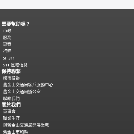
需要幫助嗎？
頁面內容結束。
本頁剩餘內容在每一頁
都會重複顯示。
市政
返回主要內容頂部
。
服務
專案
行程
SF 311
511 區域信息
保持聯繫
歧視投訴
舊金山交通局客戶服務中心
舊金山交通局辦公室
聯絡我們
關於我們
董事會
職業生涯
與舊金山交通局開展業務
舊金山市和縣