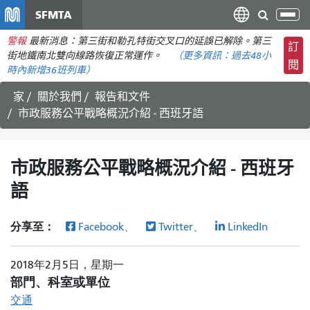
移
SFMTA
切
至
換
警報
最新消息：第三街和勒孔特街交叉口的延誤已解除。第三
主
訂
導
街地鐵南北雙向線路恢復正常運作。
（更多資訊：
過去48小
要
閱
航
時內
新增36班列車）
內
容
家
關於我們
報告和文件
市政服務公平戰略概況介紹 - 西班牙語
市政服務公平戰略概況介紹 - 西班牙
語
分享至：
Facebook、
Twitter、
LinkedIn
2018年2月5日，星期一
部門、科室或單位
交通