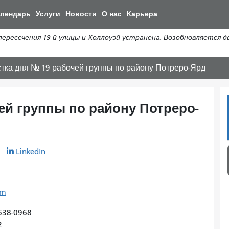
Перейти
алендарь
Услуги
Новости
О нас
Карьера
к
общему
сечения 19-й улицы и Холлоуэй устранена. Возобновляется дви
содержанию
тка дня № 19 рабочей группы по району Потреро-Ярд
ей группы по району Потреро-
r
LinkedIn
om
638-0968
2