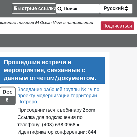
Быстрые ссылки
Русский
жение поездов M Ocean View в направлении
Подписаться
Прошедшие встречи и
мероприятия, связанные с
данным отчетом/документом.
Заседание рабочей группы № 19 по
Dec
проекту модернизации территории
8
Потреро.
Присоединиться к вебинару Zoom
Ссылка для подключения по
телефону: (408) 638-0968 ●
Идентификатор конференции: 844