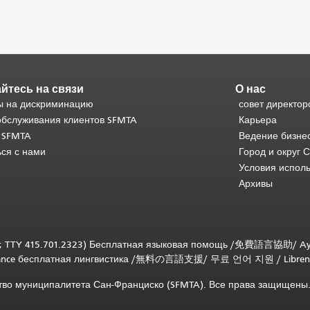
йтесь на связи
О нас
 на дискриминацию
совет директор
обслуживания клиентов SFMTA
Карьера
 SFMTA
Ведение бизне
ься с нами
Город и округ 
Условия испол
Архивы
; TTY 415.701.2323) Бесплатная языковая помощь /
免費語言協助
/
Ay
tance бесплатная лингвистика
/
無料の言語支援
/
무료 언어 지원
/
Libren
ство муниципалитета Сан-Франциско (SFMTA). Все права защищены