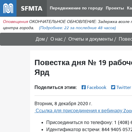
SFMTA
Передвижение по городу
Проекты
К
Оповещения
ОКОНЧАТЕЛЬНОЕ ОБНОВЛЕНИЕ: Задержка возле пере
центра города.
(Подробнее:
22
за последние 48 часов)
Дом
О нас
Отчеты и документы
Повес
Повестка дня № 19 рабоч
Ярд
Поделиться этим:
Facebook
Twitte
Вторник, 8 декабря 2020 г.
Ссылка для присоединения к вебинару Zo
Присоединиться по телефону: 1 (408) 
Идентификатор встречи: 844 9405 057