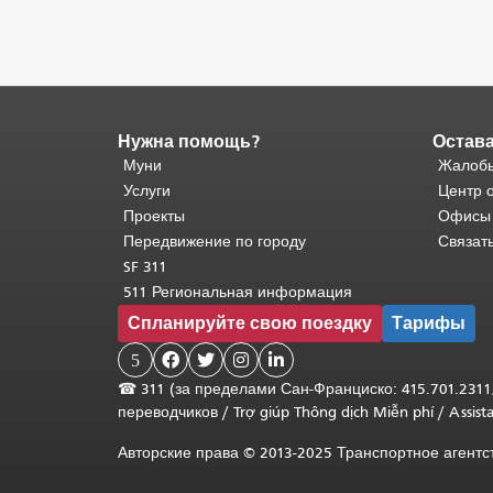
Нужна помощь?
Остава
Конец
содержимого
Муни
Жалобы
страницы.
Остальная
Услуги
Центр 
часть
Проекты
Офисы
этой
Передвижение по городу
Связат
страницы
SF 311
повторяется
511 Региональная информация
на
Спланируйте свою поездку
Тарифы
каждой
странице.
5




Вернуться
☎
311 (за пределами Сан-Франциско: 415.701.2311
к
переводчиков
/
Trợ giúp Thông dịch Miễn phí
/
Assis
началу
основного
Авторские права © 2013-2025 Транспортное агент
содержимого
.