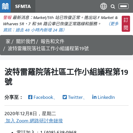
移
SFMTA
切
至
換
警報
最新消息：Market/5th 站已恢復正常。進出站 F Market &
主
訂
導
Wharves 5R、7 和 9R 路公車已恢復正常路線和服務。
（更多
要
閱
航
資訊：
過去 48 小時內
新增 24 路）
內
容
家
關於我們
報告和文件
波特雷羅院落社區工作小組議程第19號
波特雷羅院落社區工作小組議程第19
號
分享至：
Facebook、
Twitter、
LinkedIn
2020年12月8日，星期二
加入 Zoom 網路研討會鏈接
電話加入：1 (408) 638-0968