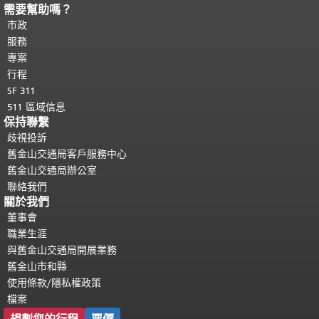
需要幫助嗎？
頁面內容結束。
本頁剩餘內容在每一頁
都會重複顯示。
市政
返回主要內容頂部
。
服務
專案
行程
SF 311
511 區域信息
保持聯繫
歧視投訴
舊金山交通局客戶服務中心
舊金山交通局辦公室
聯絡我們
關於我們
董事會
職業生涯
與舊金山交通局開展業務
舊金山市和縣
使用條款/隱私權政策
檔案