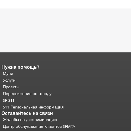
Нужна помощь?
Конец содержимого
страницы.
Муни
Остальная часть этой
страницы повторяется на каждой
Услуги
странице.
Вернуться к началу
Проекты
основного содержимого
.
Передвижение по городу
SF 311
511 Региональная информация
Оставайтесь на связи
Жалобы на дискриминацию
Центр обслуживания клиентов SFMTA