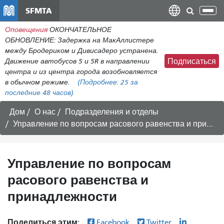
Перейти
SFMTA
Пер
к
нав
Оповещения
ОКОНЧАТЕЛЬНОЕ
общему
ОБНОВЛЕНИЕ: Задержка на МакАллистере
содержанию
между Бродериком и Дивисадеро устранена.
Движение автобусов 5 и 5R в направлении
Подписаться
центра и из центра города возобновляется
в обычном режиме.
(Подробнее:
25
за
последние 48 часов)
Дом
О нас
Подразделения и отделы
Управление по вопросам расового равенства и принадлежности
Управление по вопросам
расового равенства и
принадлежности
Поделиться этим:
Facebook
Twitter