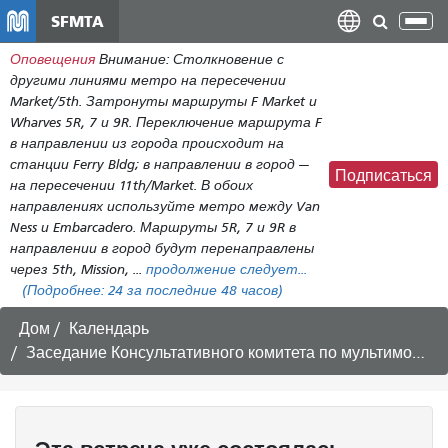
Перейти
SFMTA
Пер
к
нав
Оповещения
Внимание: Столкновение с
общему
другими линиями метро на пересечении
содержанию
Market/5th. Затронуты маршруты F Market и
Wharves 5R, 7 и 9R. Переключение маршрута F
в направлении из города происходит на
станции Ferry Bldg; в направлении в город —
Подписаться
на пересечении 11th/Market. В обоих
направлениях используйте метро между Van
Ness и Embarcadero. Маршруты 5R, 7 и 9R в
направлении в город будут перенаправлены
через 5th, Mission, ...
продолжение следует...
(Подробнее:
24
за последние 48 часов)
Дом
Календарь
Заседание Консультативного комитета по мультимодальной доступности — март 2025 года.