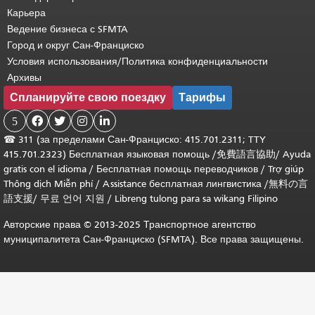
Карьера
Ведение бизнеса с SFMTA
Город и округ Сан-Франциско
Условия использования/Политика конфиденциальности
Архивы
Спланируйте свою поездку
Тарифы
5




☎
311 (за пределами Сан-Франциско: 415.701.2311; TTY
415.701.2323) Бесплатная языковая помощь /
免費語言協助
/
Ayuda
gratis con el idioma
/
Бесплатная помощь переводчиков
/
Trợ giúp
Thông dịch Miễn phí
/
Assistance бесплатная лингвистика
/
無料の言
語支援
/
무료 언어 지원
/
Libreng tulong para sa wikang Filipino
Авторские права © 2013-2025 Транспортное агентство
муниципалитета Сан-Франциско (SFMTA). Все права защищены.