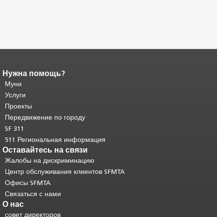
Нужна помощь?
Конец содержимого
страницы.
Муни
Остальная часть этой
страницы повторяется на каждой
Услуги
странице.
Вернуться к началу
Проекты
основного содержимого
.
Передвижение по городу
SF 311
511 Региональная информация
Оставайтесь на связи
Жалобы на дискриминацию
Центр обслуживания клиентов SFMTA
Офисы SFMTA
Связаться с нами
О нас
совет директоров