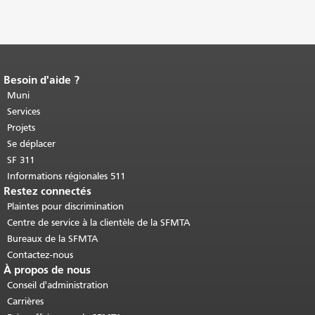
Besoin d'aide ?
Fin du contenu de la page.
Le reste de
cette page se répète sur chaque page.
Muni
Retour au haut du contenu principal
.
Services
Projets
Se déplacer
SF 311
Informations régionales 511
Restez connectés
Plaintes pour discrimination
Centre de service à la clientèle de la SFMTA
Bureaux de la SFMTA
Contactez-nous
À propos de nous
Conseil d'administration
Carrières