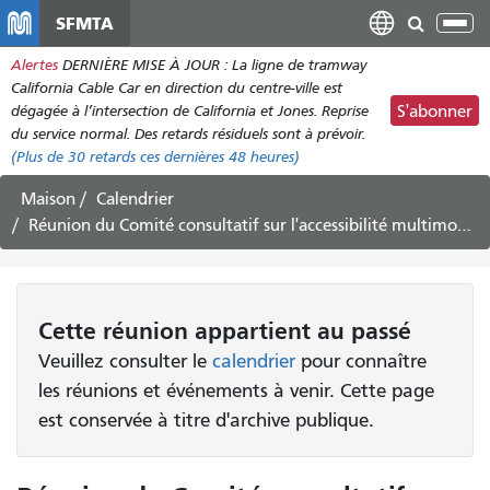
Aller
SFMTA
Bas
au
la
Alertes
DERNIÈRE MISE À JOUR : La ligne de tramway
contenu
nav
California Cable Car en direction du centre-ville est
principal
dégagée à l’intersection de California et Jones. Reprise
S'abonner
du service normal. Des retards résiduels sont à prévoir.
(Plus de
30
retards ces dernières 48 heures)
Maison
Calendrier
Réunion du Comité consultatif sur l'accessibilité multimodale - Mars 2025
Cette
réunion
appartient au passé
Veuillez consulter le
calendrier
pour connaître
les réunions et événements à venir. Cette page
est conservée à titre d'archive publique.