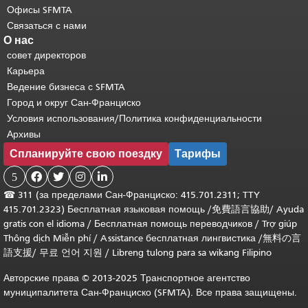
Офисы SFMTA
Связаться с нами
О нас
совет директоров
Карьера
Ведение бизнеса с SFMTA
Город и округ Сан-Франциско
Условия использования/Политика конфиденциальности
Архивы
Спланируйте свою поездку
Тарифы
5




☎
311 (за пределами Сан-Франциско: 415.701.2311; TTY
415.701.2323) Бесплатная языковая помощь /
免費語言協助
/
Ayuda
gratis con el idioma
/
Бесплатная помощь переводчиков
/
Trợ giúp
Thông dịch Miễn phí
/
Assistance бесплатная лингвистика
/
無料の言
語支援
/
무료 언어 지원
/
Libreng tulong para sa wikang Filipino
Авторские права © 2013-2025 Транспортное агентство
муниципалитета Сан-Франциско (SFMTA). Все права защищены.