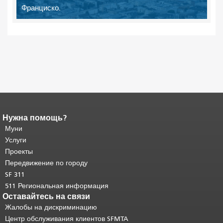
Франциско.
Нужна помощь?
Конец содержимого
страницы.
Муни
Остальная часть этой
страницы повторяется на каждой
Услуги
странице.
Вернуться к началу
Проекты
основного содержимого
.
Передвижение по городу
SF 311
511 Региональная информация
Оставайтесь на связи
Жалобы на дискриминацию
Центр обслуживания клиентов SFMTA