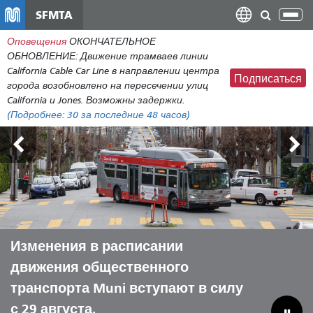
Перейти
SFMTA
Пер
к
нав
Оповещения
ОКОНЧАТЕЛЬНОЕ
общему
ОБНОВЛЕНИЕ: Движение трамваев линии
содержанию
California Cable Car Line в направлении центра
Подписаться
города возобновлено на пересечении улиц
California и Jones. Возможны задержки.
(Подробнее:
30
за последние 48 часов)
Внешние земли 7-9 августа
Изменения в расписании
Пусть Muni поможет вам провести
Преодоление бюджетного
движения общественного
лето с комфортом.
дефицита для спасения
транспорта Muni вступают в силу
муниципальных коммунальных
с 29 августа.
предприятий.