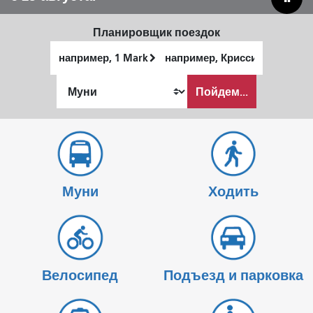
Планировщик поездок
Начальное
Место
местоположение
окончания
Как
Пойдем...
я
хочу
путешествовать
Муни
Ходить
Велосипед
Подъезд и парковка