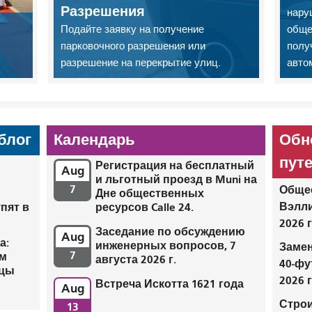
Разрешения
нару
Подайте заявку на получение
обще
парковочного разрешения или
полу
разрешение на перекрытие улиц.
авто
блог
Календарь
Обн
пут
Регистрация на бесплатный
Aug
и льготный проезд в Muni на
7
Общес
Дне общественных
Вэлли
пят в
ресурсов Calle 24.
2026 
Заседание по обсуждению
Aug
а:
инженерных вопросов, 7
Замен
7
ом
августа 2026 г.
40-ф
ицы
2026 г
Встреча Искотта 1621 года
Aug
Строи
13