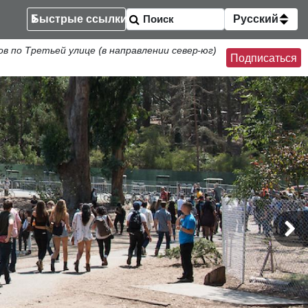
Быстрые ссылки
Русский
по Третьей улице (в направлении север-юг)
Подписаться