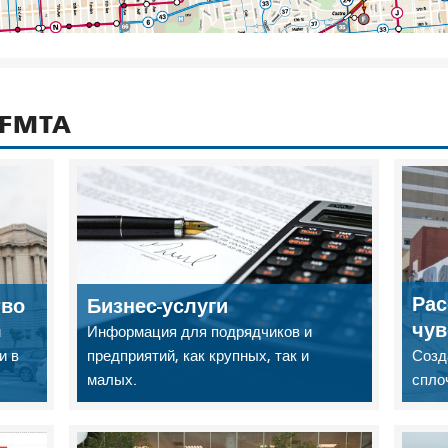
SFMTA
Рас
тво
Бизнес-услуги
чув
й
Информация для подрядчиков и
и в
предприятий, как крупных, так и
Созд
малых.
спло