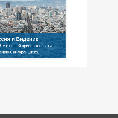
сия и Видение
йте о нашей приверженности
ению Сан-Франциско.