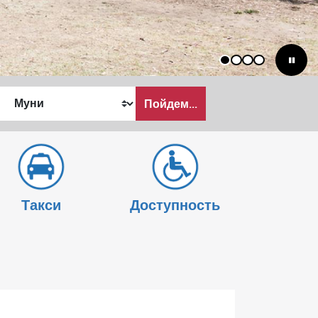
1
2
3
4
Пойдем...
ать
Такси
Доступность