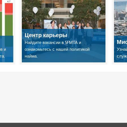
Центр карьеры
Мис
Найдите вакансии в SFMTA и
в и
ознакомьтесь с нашей политикой
Узна
та.
найма.
служ