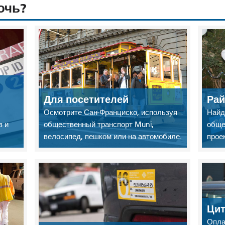
очь?
Для посетителей
Ра
Осмотрите Сан-Франциско, используя
Найд
в и
общественный транспорт Muni,
обще
велосипед, пешком или на автомобиле.
прое
Ци
Опла