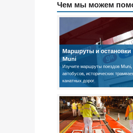
Чем мы можем пом
Маршруты и остановки
Muni
Изучите маршруты поездов Muni,
автобусов, исторических трамвае
канатных дорог.