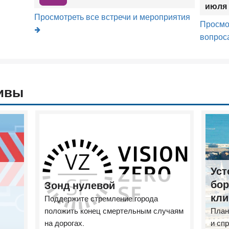
июля 
Просмотреть все встречи и мероприятия
Просмо
вопрос
ивы
Уст
бор
Зонд нулевой
кли
Поддержите стремление города
положить конец смертельным случаям
План
на дорогах.
и сп