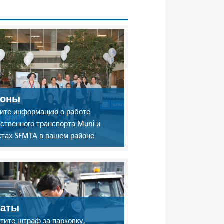
йоны
ите информацию о работе
ственного транспорта Muni и
ктах SFMTA в вашем районе.
таты
тите штраф за парковку,