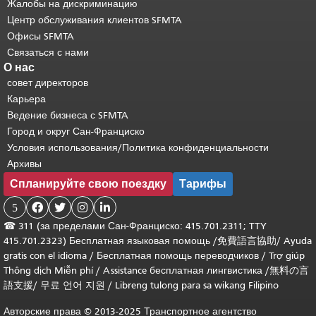
Жалобы на дискриминацию
Центр обслуживания клиентов SFMTA
Офисы SFMTA
Связаться с нами
О нас
совет директоров
Карьера
Ведение бизнеса с SFMTA
Город и округ Сан-Франциско
Условия использования/Политика конфиденциальности
Архивы
Спланируйте свою поездку
Тарифы
5




☎
311 (за пределами Сан-Франциско: 415.701.2311; TTY
415.701.2323) Бесплатная языковая помощь /
免費語言協助
/
Ayuda
gratis con el idioma
/
Бесплатная помощь переводчиков
/
Trợ giúp
Thông dịch Miễn phí
/
Assistance бесплатная лингвистика
/
無料の言
語支援
/
무료 언어 지원
/
Libreng tulong para sa wikang Filipino
Авторские права © 2013-2025 Транспортное агентство