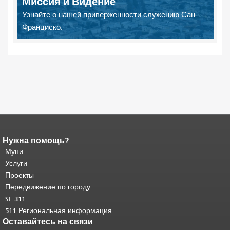
Миссия и Видение
Узнайте о нашей приверженности служению Сан-
Франциско.
Нужна помощь?
Конец содержимого
страницы.
Муни
Остальная часть этой
страницы повторяется на каждой
Услуги
странице.
Вернуться к началу
Проекты
основного содержимого
.
Передвижение по городу
SF 311
511 Региональная информация
Оставайтесь на связи