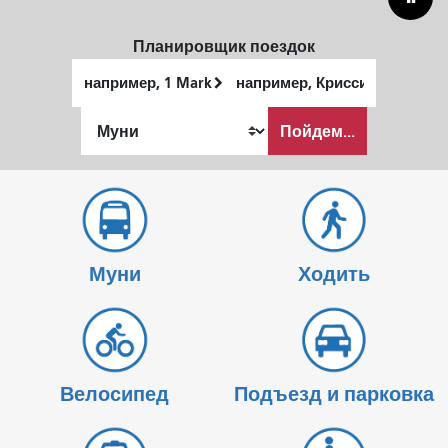
Планировщик поездок
Начальное
Место
местоположение
окончания
Как
Пойдем...
я
хочу
путешествовать
Муни
Ходить
Велосипед
Подъезд и парковка