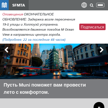
Перейти
SFMTA
Пер
к
нав
Оповещения
ОКОНЧАТЕЛЬНОЕ
общему
ОБНОВЛЕНИЕ: Задержка возле пересечения
содержанию
19-й улицы и Холлоуэй устранена.
Подписаться
Возобновляется движение поездов M Ocean
View в направлении центра города.
(Подробнее:
22
за последние 48 часов)
Внешние земли 7-9 августа
Пусть Muni поможет вам провести
Преодоление бюджетного
лето с комфортом.
дефицита для спасения
муниципальных коммунальных
предприятий.