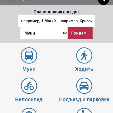
Планировщик поездок
Начальное
Место
местоположение
окончания
Как
Пойдем...
я
хочу
путешествовать
Муни
Ходить
Велосипед
Подъезд и парковка