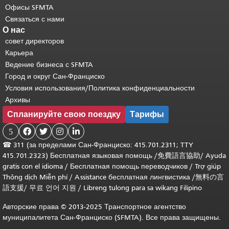
Офисы SFMTA
Связаться с нами
О нас
совет директоров
Карьера
Ведение бизнеса с SFMTA
Город и округ Сан-Франциско
Условия использования/Политика конфиденциальности
Архивы
Спланируйте свою поездку
Тарифы
5




☎
311 (за пределами Сан-Франциско: 415.701.2311; TTY
415.701.2323) Бесплатная языковая помощь /
免費語言協助
/
Ayuda
gratis con el idioma
/
Бесплатная помощь переводчиков
/
Trợ giúp
Thông dịch Miễn phí
/
Assistance бесплатная лингвистика
/
無料の言
語支援
/
무료 언어 지원
/
Libreng tulong para sa wikang Filipino
Авторские права © 2013-2025 Транспортное агентство
муниципалитета Сан-Франциско (SFMTA). Все права защищены.