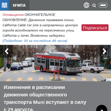
Перейти
SFMTA
Пер
к
нав
Оповещения
ОКОНЧАТЕЛЬНОЕ
общему
ОБНОВЛЕНИЕ: Движение трамваев линии
содержанию
California Cable Car Line в направлении центра
Подписаться
города возобновлено на пересечении улиц
California и Jones. Возможны задержки.
(Подробнее:
30
за последние 48 часов)
Внешние земли 7-9 августа
Изменения в расписании
Пусть Muni поможет вам провести
Преодоление бюджетного
движения общественного
лето с комфортом.
дефицита для спасения
транспорта Muni вступают в силу
муниципальных коммунальных
с 29 августа.
предприятий.