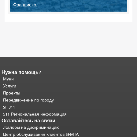
Франциско.
Нужна помощь?
Конец содержимого
страницы.
Муни
Остальная часть этой
страницы повторяется на каждой
Услуги
странице.
Вернуться к началу
Проекты
основного содержимого
.
Передвижение по городу
SF 311
511 Региональная информация
Оставайтесь на связи
Жалобы на дискриминацию
Центр обслуживания клиентов SFMTA