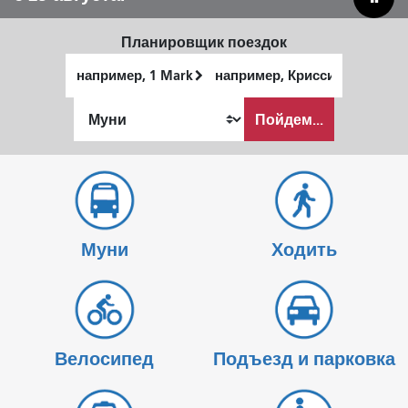
Планировщик поездок
Начальное
Место
местоположение
окончания
Как
Пойдем...
я
хочу
путешествовать
Муни
Ходить
Велосипед
Подъезд и парковка