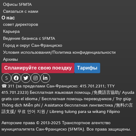
Офисы SFMTA
Связаться с нами
О нас
совет директоров
Карьера
Ведение бизнеса с SFMTA
Город и округ Сан-Франциско
Условия использования/Политика конфиденциальности
Архивы
Спланируйте свою поездку
Тарифы
5




☎
311 (за пределами Сан-Франциско: 415.701.2311; TTY
415.701.2323) Бесплатная языковая помощь /
免費語言協助
/
Ayuda
gratis con el idioma
/
Бесплатная помощь переводчиков
/
Trợ giúp
Thông dịch Miễn phí
/
Assistance бесплатная лингвистика
/
無料の言
語支援
/
무료 언어 지원
/
Libreng tulong para sa wikang Filipino
Авторские права © 2013-2025 Транспортное агентство
муниципалитета Сан-Франциско (SFMTA). Все права защищены.