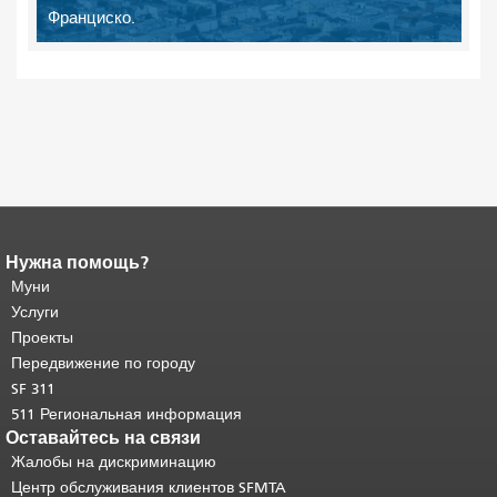
Франциско.
Нужна помощь?
Конец содержимого
страницы.
Муни
Остальная часть этой
страницы повторяется на каждой
Услуги
странице.
Вернуться к началу
Проекты
основного содержимого
.
Передвижение по городу
SF 311
511 Региональная информация
Оставайтесь на связи
Жалобы на дискриминацию
Центр обслуживания клиентов SFMTA