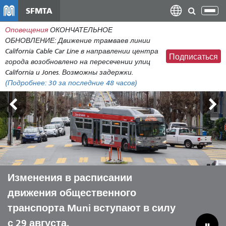
Перейти
SFMTA
Пер
к
нав
Оповещения
ОКОНЧАТЕЛЬНОЕ
общему
ОБНОВЛЕНИЕ: Движение трамваев линии
содержанию
California Cable Car Line в направлении центра
Подписаться
города возобновлено на пересечении улиц
California и Jones. Возможны задержки.
(Подробнее:
30
за последние 48 часов)
Внешние земли 7-9 августа
Изменения в расписании
Пусть Muni поможет вам провести
Преодоление бюджетного
движения общественного
лето с комфортом.
дефицита для спасения
транспорта Muni вступают в силу
муниципальных коммунальных
с 29 августа.
предприятий.