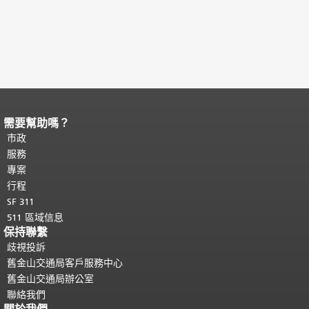
需要幫助嗎？
頁面內容結束。
本頁剩餘內容在每一頁
都會重複顯示。
市政
返回主要內容頂部
。
服務
專案
行程
SF 311
511 區域信息
保持聯繫
歧視投訴
舊金山交通局客戶服務中心
舊金山交通局辦公室
聯絡我們