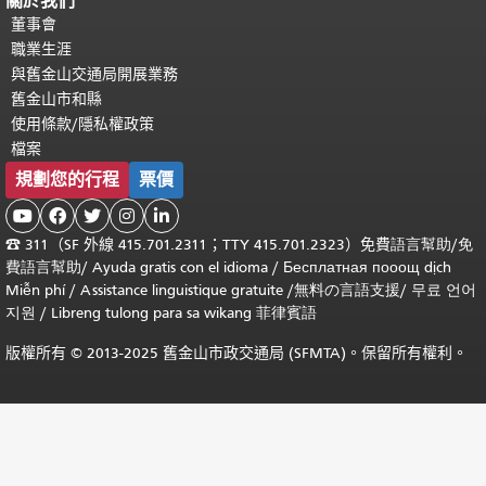
關於我們
董事會
職業生涯
與舊金山交通局開展業務
舊金山市和縣
使用條款/隱私權政策
檔案
規劃您的行程
票價





☎
311（SF 外線 415.701.2311；TTY 415.701.2323）免費
語言幫助
/
免
費
語言幫助
/ Ayuda gratis con el idioma
/ Бесплатная
пооощ dịch
Miễn phí
/
Assistance linguistique gratuite
/
無料の言語支援
/
무료 언어
지원
/
Libreng tulong para sa wikang 菲律賓語
版權所有 © 2013-2025 舊金山市政交通局 (SFMTA)。保留所有權利。