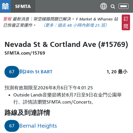
移
SFMTA
切
至
換
主
訂
警報
最新消息：架空線路問題已解決。 F Market & Wharves 站
導
要
已恢復正常運作。
（更多：
過去 48 小時內
新增 25 班）
閱
航
內
容
Nevada St & Cortland Ave (#15769)
SFMTA.com/15769
到
24th St BART
1, 20
最小
67
67
預測有效期限至2026年8月6日下午4:01:25
路
Outside Lands音樂節將於8月7日至9日在金門公園舉
從
行。詳情請瀏覽SFMTA.com/Concerts。
伯
路線及到達詳情
納
爾
Bernal Heights
67
高