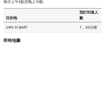
每日上午6點至晚上10點
地
開
預計到達人
往
目的地
數
24
街
24th St BART
1，20分鐘
的
BART
即時地圖
列
車
只
需
1
分
鐘
即
可
抵
達。