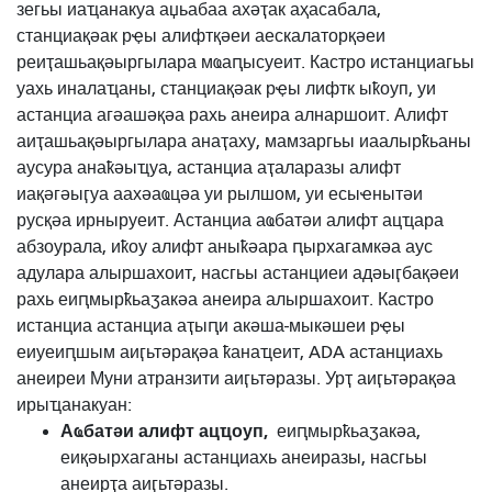
зегьы иаҵанакуа аџьабаа ахәҭак аҳасабала,
станциақәак рҿы алифтқәеи аескалаторқәеи
реиҭашьақәыргылара мҩаԥысуеит. Кастро истанциагьы
уахь иналаҵаны, станциақәак рҿы лифтк ыҟоуп, уи
астанциа агәашәқәа рахь анеира алнаршоит. Алифт
аиҭашьақәыргылара анаҭаху, мамзаргьы иаалырҟьаны
аусура анаҟәыҵуа, астанциа аҭаларазы алифт
иақәгәыӷуа аахәаҩцәа уи рылшом, уи есыҽнытәи
русқәа ирныруеит. Астанциа аҩбатәи алифт ацҵара
абзоурала, иҟоу алифт аныҟәара ԥырхагамкәа аус
адулара алыршахоит, насгьы астанциеи адәыӷбақәеи
рахь еиԥмырҟьаӡакәа анеира алыршахоит. Кастро
истанциа астанциа аҭыԥи акәша-мыкәшеи рҿы
еиуеиԥшым аиӷьтәрақәа ҟанаҵеит, ADA астанциахь
анеиреи Муни атранзити аиӷьтәразы. Урҭ аиӷьтәрақәа
ирыҵанакуан:
Аҩбатәи алифт ацҵоуп,
еиԥмырҟьаӡакәа,
еиқәырхаганы астанциахь анеиразы, насгьы
анеирҭа аиӷьтәразы.