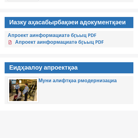
Иазку аҳасабырбақәеи адокументқәеи
Апроект аинформациатә бӷьыц PDF
Апроект аинформациатә бӷьыц PDF
Еидҳәалоу апроектқәа
Муни алифтқәа рмодернизациа