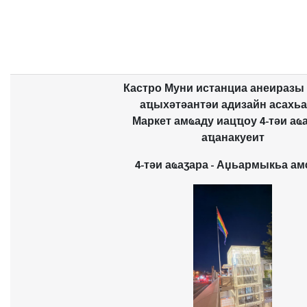
Кастро Муни истанциа анеиразы
аҵыхәтәантәи адизайн асахьа
Маркет амҩаду иацҵоу 4-тәи аҩ
аҵанакуеит
4-тәи аҩаӡара - Аџьармыкьа ам