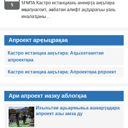
SFMTA Кастро истанциахь анеирҭа аиӷьтәра
5
мҩаԥнагоит, аҩбатәи алифт ацҵарагьы уахь
иналаҵаны...
Апроект арҿыцрақәа
Кастро истанциа аиӷьтәра: Аҵыхәтәантәи
апроектқәа
Кастро истанциа аиӷьтәра: Апроектқәа рпроект
Ари апроект иазку аблогқәа
Ихыхьтәи аџьармыкьа ашәарҭадара
апроект азы амза ду