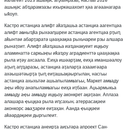
иалагеит 2023 ашықәс аԥхынразы, насгьы 2026
ашықәс абҵарамзазы ихыркәшахоит ҳәа агәаанагара
ыҟоуп.
Кастро истанциа алифт аҟаҵашьа астанциа аагентцәа
алифт аҩныҵҟа рыхәаԥшреи астанциа агентцәа рҭыԥ
аҟынтәи абарҭаратә цәаҳәақәа рыхьчареи рзы алшара
рынаҭоит. Алифт аҟаҵашьа иаҵанакуеит ицқьоу
аламинаттә саркьаҿы иҟаҵоу аградиенттә цәаҳәақәа
рыла иҭәу ахсаала. Еиҳа ишәарҭам, еиҳа иманшәалоу
аҭыԥ аԥҵаразы, астанциа аҭаларҭа азааигәара
ахәышәтәырҭа ҭыԥ еиҭашьақәыргылан, насгьы
астанциа ахыхьтәи ашьапыламҩагьы, Маркет амҩаду
аҿы иҟоу анапыламҩагьы еиҳа иҭбаан. Аџьармыкьа
амҩаду аҿы амҩаду ицқьоу аконкрет ақәҭәан. Аплаза
алашара ҿыцқәа рыла иԥсахын; атеррасақәеи
аконкорс аҩаӡареи еиҭаҳан. Аанда ҿыцқәеи
аҟәардәқәеи дыргылеит.
Кастро истанциа анеирҭа аиӷьтәра апроект Сан-