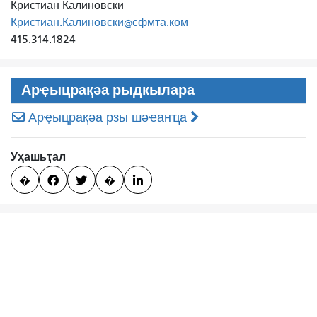
Кристиан Калиновски
Кристиан.Калиновски@сфмта.ком
415.314.1824
Арҿыцрақәа рыдкылара
Арҿыцрақәа рзы шәҽанҵа
Уҳашьҭал
�


�
