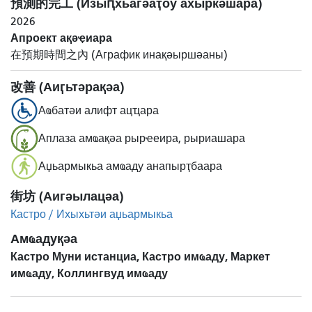
預測的完工 (Изыԥхьагәаҭоу ахыркәшара)
2026
Апроект ақәҿиара
在預期時間之內 (Аграфик инақәыршәаны)
改善 (Аиӷьтәрақәа)
Аҩбатәи алифт ацҵара
Аплаза амҩақәа рырҽеира, рыриашара
Аџьармыкьа амҩаду анапырҭбаара
街坊 (Аигәылацәа)
Кастро / Ихыхьтәи аџьармыкьа
Амҩадуқәа
Кастро Муни истанциа, Кастро имҩаду, Маркет
имҩаду, Коллингвуд имҩаду