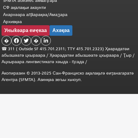
SFMTA абизнес амҩаԥгара
СФ ақалақьи акаунти
Ахархәара аԥҟарақәа/Амаӡара
Архивқәа
Уныҟәара еиҿкаа
Ахәқәа
�


�

☎ 311 (
Outside
SF 415.701.2311; TTY 415.701.2323) Ҳәарадатәи
абызшәатә цхыраара
/
Ҳәарадатәи
абызшәатә
цхыраара
/
Ҭыр
/
Ацхыраара
лингвистикатә
хәыда
-
ԥсада
/
Акопиразин © 2013-2025 Сан-Франциско ақалақьтә еиҭанагаратә
Агентра (SFMTA). Азинқәа зегьы хьчоуп.