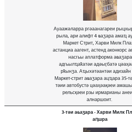
Ауаажәларра ргәаанагареи рыцхы
рыла, ари алифт 4 ҩаӡара амаҵ а
Маркет Стрит, Харви Милк Пла
астанциа аагент, астенд аконкорс а
насгьы аплатформа аҩаӡара
адгьылҵаҟатәи адәыӷбатә цәаҳә
рҟынӡа. Аҵыхәтәантәи адизайн
Маркет-стрит аҩаӡара ацҵара 35-тә
тәии автобустә цәаҳәақәеи амаш
рельсқәеи рзы ирмарианы ане
алнаршоит.
3-тәи аҩаӡара - Харви Милк П
аԥшра