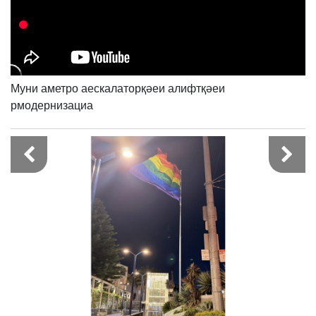
Муни аметро аескалаторқәеи алифтқәеи
рмодернизациа