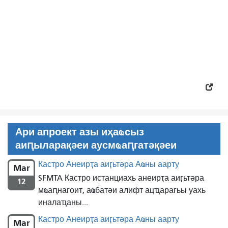
Ари апроект азы иҳаҩсыз
аиԥыларақәеи аусмҩаԥгатәқәеи
Кастро Анеирҭа аиӷьтәра Аҩны аарту
Mar
SFMTA Кастро истанциахь анеирҭа аиӷьтәра
12
мҩаԥнагоит, аҩбатәи алифт ацҵарагьы уахь
иналаҵаны...
Кастро Анеирҭа аиӷьтәра Аҩны аарту
Mar