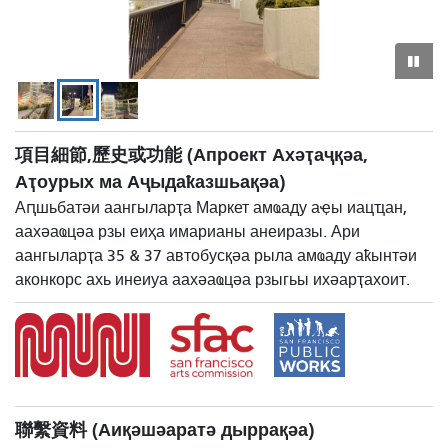
Аџьармыкьа амҩаду аҭаларҭа - Кастро алифт
Асл
аар
ма
аҭак
項目細節,歷史或功能 (Апроект Ахәҭаҷқәа,
Аҭоурых ма Аҷыдаҟазшьақәа)
Аԥшьбатәи аангыларҭа Маркет амҩаду аҿы иацҵан,
аахәаҩцәа рзы еиҳа имарианы анеиразы. Ари
аангыларҭа 35 & 37 автобусқәа рыла амҩаду аҟынтәи
аконкорс ахь инеиуа аахәаҩцәа рзыгьы ихәарҭахоит.
聯繫資料 (Аиқәшәаратә дыррақәа)