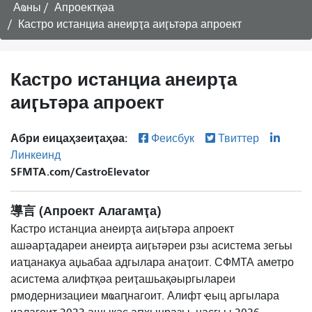
Аҩны
Апроектқәа
Кастро истанциа анеирҭа аиӷьтәра апроект
Кастро истанциа анеирҭа
аиӷьтәра апроект
Абри еицаҳзеиҭаҳәа:
Феисбук
Твиттер
Линкеинд
SFMTA.com/CastroElevator
導言 (Апроект Алагамҭа)
Кастро истанциа анеирҭа аиӷьтәра апроект
ашәарҭадареи анеирҭа аиӷьтәреи рзы асистема зегьы
иаҵанакуа аџьабаа адгылара анаҭоит. СФМТА аметро
асистема алифтқәа реиҭашьақәыргылареи
рмодернизациеи мҩаԥнагоит. Алифт ҿыц аргылара