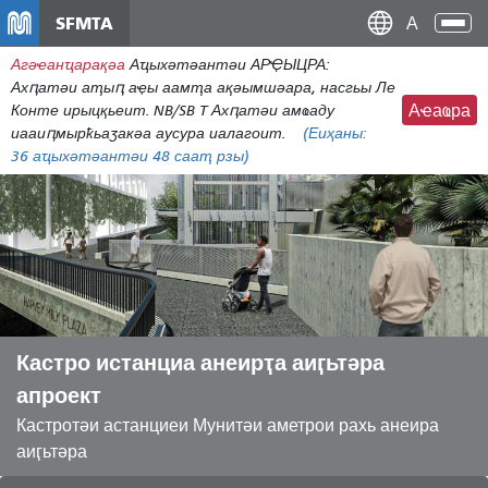
移
SFMTA
Ана
至
аԥс
Агәҽанҵарақәа
Аҵыхәтәантәи АРҾЫЦРА:
主
Ахԥатәи аҭыԥ аҿы аамҭа ақәымшәара, насгьы Ле
內
Конте ирыцқьеит. NB/SB T Ахԥатәи амҩаду
Аҽаҩра
容
иааиԥмырҟьаӡакәа аусура иалагоит.
(Еиҳаны:
36
аҵыхәтәантәи 48 сааҭ рзы)
Кастро истанциа анеирҭа аиӷьтәра
апроект
Кастротәи астанциеи Мунитәи аметрои рахь анеира
аиӷьтәра