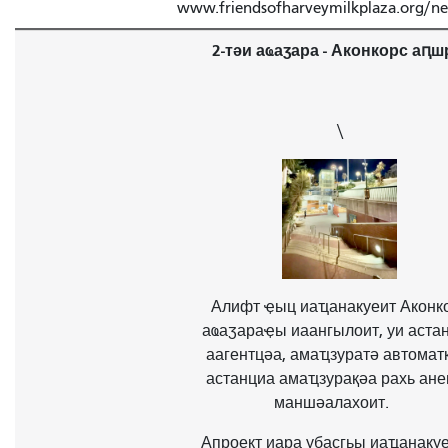
www.friendsofharveymilkplaza.org/n
2-тәи аҩаӡара - Аконкорс аԥ
\
Алифт ҿыц иаҵанакуеит Аконк
аҩаӡараҿы иаангылоит, уи аста
аагентцәа, амаҵзуратә автомат
астанциа амаҵзурақәа рахь ан
маншәалахоит.
Апроект иара убасгьы иаҵанаку