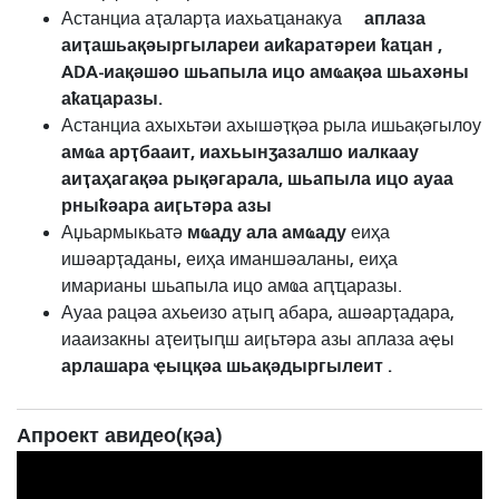
аплаза
Астанциа аҭаларҭа иахьаҵанакуа
аиҭашьақәыргылареи аиҟаратәреи ҟаҵан ,
ADA-иақәшәо ​​шьапыла ицо амҩақәа шьахәны
аҟаҵаразы.
Астанциа ахыхьтәи ахышәҭқәа рыла ишьақәгылоу
амҩа арҭбааит, иахьынӡазалшо иалкаау
аиҭаҳагақәа рықәгарала, шьапыла ицо ауаа
рныҟәара аиӷьтәра азы
мҩаду ала амҩаду
Аџьармыкьатә
еиҳа
ишәарҭаданы, еиҳа иманшәаланы, еиҳа
имарианы шьапыла ицо амҩа аԥҵаразы.
Ауаа рацәа ахьеизо аҭыԥ абара, ашәарҭадара,
иааизакны аҭеиҭыԥш аиӷьтәра азы аплаза аҿы
арлашара ҿыцқәа шьақәдыргылеит .
Апроект авидео(қәа)