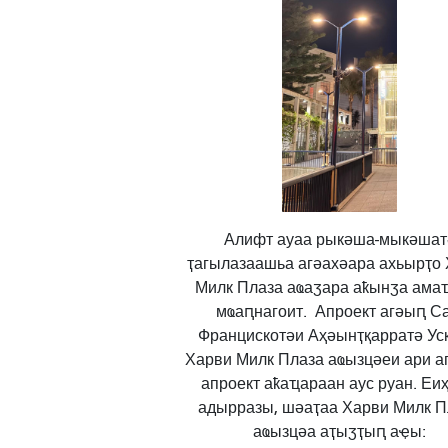
Алифт ауаа рыкәша-мыкәшат
ҭагылазаашьа агәахәара ахьырҭо
Милк Плаза аҩаӡара аҟынӡа ама
мҩаԥнагоит.
Апроект агәыԥ Са
Францискотәи Аҳәынҭқарратә Ус
Харви Милк Плаза аҩызцәеи ари а
апроект аҟаҵараан аус руан. Еи
адырразы, шәаҭаа Харви Милк П
аҩызцәа аҭыӡҭыԥ аҿы: