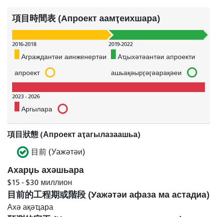
項目時間表 (Апроект аамҭеихшара)
2016-2018
2019-2022
Аграждантәи аинженертәи
Аҵыхәтәантәи апроекти
апроект
ашьақәырӷәӷәарақәеи
2023 - 2026
Аргылара
項目狀態 (Апроект аҭагылазаашьа)
目前 (Уажәтәи)
Ахарџь ахәшьара
$15 - $30 миллион
目前的工程期或階段 (Уажәтәи афаза ма астадиа)
Ахә ақәҵара