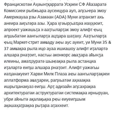
Францискотәи Аҳәынҭқарратә Усқәеи СФ Аҟазаратә
Комиссиеи рыбжьара аусеицура ауп, аԥсыҽра змоу
Америкауаа рзы Азакәан (ADA) Муни атранзит ахь
анеира аиӷьтәра азы. Ҳара ҳгәырӷьаҵәа иаҳҳәоит,
апроект уажәшьҭа х-ааҭгыларҭак змоу алифт ҿыц
аԥшьбатәи аангыларҭа ацҵара шаҭаху. Ааҭгыларҭа
ҿыц Маркет-стрит амҩаду аҿы аус ауеит, уи Муни 35 &
37 амҩақәа рыла ицо ауаа ишиашоу алифт иҭалартә
алшара рнаҭоит, насгьы аконкорс аҩаӡара аҟынӡа
илеины, амаҵзуратә шьаҿақәа рыла астанциа
иҭалартә еиԥш алшара рнаҭоит. Алифт уажәгьы
иаҵанакуеит Харви Милк Плаза аҿы аангыларҭақәеи
аплатформа аҩаӡареи, раԥхьатәи аҳәаақәа
ишрыҵанакуаз еиԥш. Арҭ адизайн аԥсахрақәа
архитектуратәи аструктуратәи системақәа ирныруан,
убри аҟнытә ақалақьқәа рҿы еиуеиԥшым
ақәшаҳаҭрақәа рыҭара аҭаххеит.