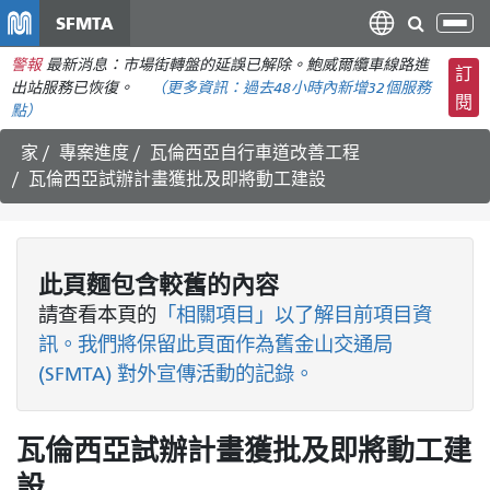
移
SFMTA
切
至
換
警報
最新消息：市場街轉盤的延誤已解除。鮑威爾纜車線路進
主
訂
導
出站服務已恢復。
（更多資訊：
過去48小時內
新增32個服務
要
閱
航
點）
內
容
家
專案進度
瓦倫西亞自行車道改善工程
瓦倫西亞試辦計畫獲批及即將動工建設
此頁麵包含較舊的內容
請查看
本頁的
「相關項目」以了解目前項目資
訊。我們將保留此頁面作為舊金山交通局
(SFMTA) 對外宣傳活動的記錄。
瓦倫西亞試辦計畫獲批及即將動工建
設