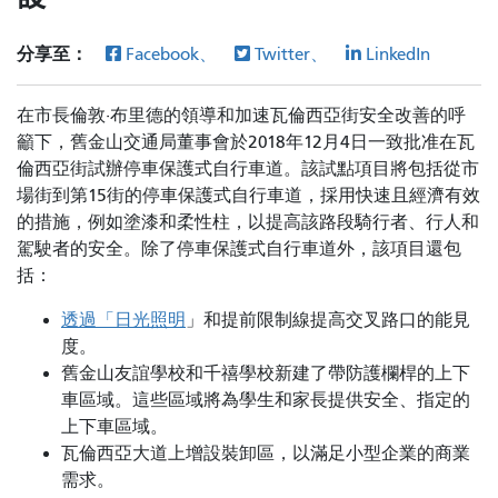
分享至：
Facebook、
Twitter、
LinkedIn
在市長倫敦·布里德的領導和加速瓦倫西亞街安全改善的呼
籲下，舊金山交通局董事會於2018年12月4日一致批准在瓦
倫西亞街試辦停車保護式自行車道。該試點項目將包括從市
場街到第15街的停車保護式自行車道，採用快速且經濟有效
的措施，例如塗漆和柔性柱，以提高該路段騎行者、行人和
駕駛者的安全。除了停車保護式自行車道外，該項目還包
括：
透過「日光照明
」和提前限制線
提高交叉路口的能見
度。
舊金山友誼學校和千禧學校新建了帶防護欄桿的上下
車區域。這些區域將為學生和家長提供安全、指定的
上下車區域。
瓦倫西亞大道上增設裝卸區，以滿足小型企業的商業
需求。