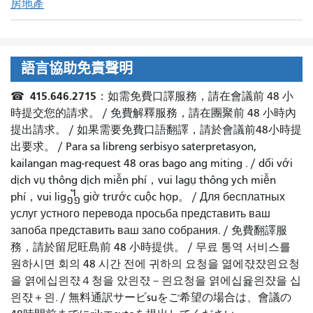
房地產
語言協助免責聲明
415.646.2715
☎
：如需免費口譯服務，請在會議前 48 小
時提交您的請求。 /
免費解釋服務，請在團聚前 48 小時內
提出請求。
/
如果需要免費口語翻譯，請於會議前48小時提
出要求
。 / Para sa
libreng serbisyo saterpretasyon,
kailangan mag-request 48
oras bago ang miting
. /
dối với
dịch vụ thông dịch miễn phí，vui lagụ thông ych miễn
phí，vui lig᧻
giờ trước cuộc họp
。 /
Для бесплатных
услуг устного перевода просьба представить ваш
запоба представить ваш запо собрания.
/
免費翻譯服
務，請於留尼旺島前 48 小時提供。
/
무료 통역 서비스를
원하시면 회의 48 시간 전에 귀하의 요청을 엶에쟋쟜읜요청
을 엵에십읜쟋４청을 았읜쟋－읜요청을 엵에십윭읜쟜을 십
읜쟋＋읜.
/
無料通訳サービsuをご希望の場合は、會議の