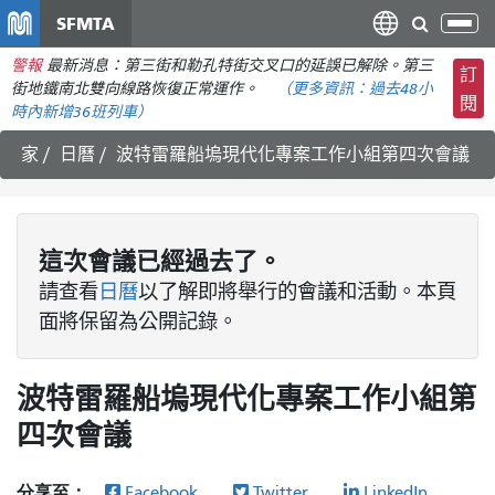
移
SFMTA
切
至
換
警報
最新消息：第三街和勒孔特街交叉口的延誤已解除。第三
主
訂
導
街地鐵南北雙向線路恢復正常運作。
（更多資訊：
過去48小
要
閱
航
時內
新增36班列車）
內
容
家
日曆
波特雷羅船塢現代化專案工作小組第四次會議
這次
會議
已經過去了。
請查看
日曆
以了解即將舉行的會議和活動。本頁
面將保留為公開記錄。
波特雷羅船塢現代化專案工作小組第
四次會議
分享至：
Facebook、
Twitter、
LinkedIn