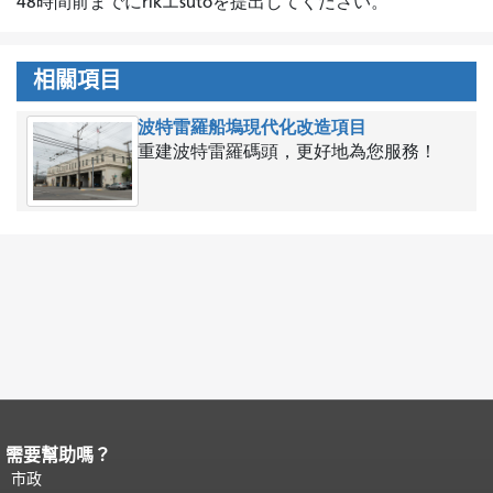
48時間前までにrikエsutoを提出してください。
相關項目
波特雷羅船塢現代化改造項目
重建波特雷羅碼頭，更好地為您服務！
需要幫助嗎？
頁面內容結束。
本頁剩餘內容在每一頁
都會重複顯示。
市政
返回主要內容頂部
。